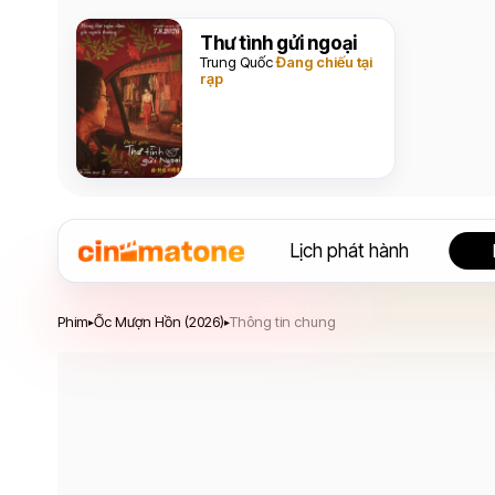
Thư tình gửi ngoại
Trung Quốc
Đang chiếu tại
rạp
Lịch phát hành
Ốc Mượn Hồn
Phim
Ốc Mượn Hồn (2026)
Thông tin chung
▸
▸