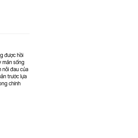
g được hồi
ay mắn sống
h nỗi đau của
ân trước lựa
ong chính