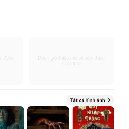
ớm được
Đoạn giới thiệu mới sẽ sớm được
cập nhật
Tất cả hình ảnh