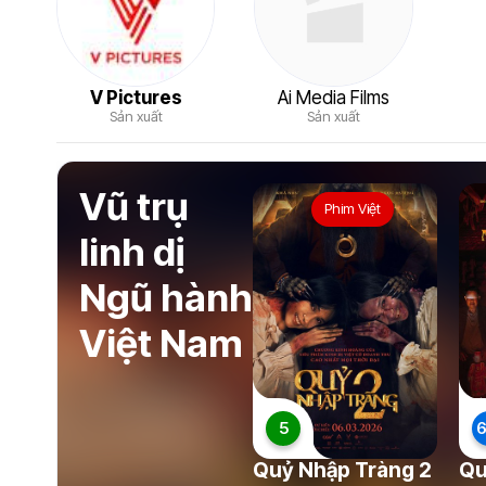
V Pictures
Ai Media Films
Sản xuất
Sản xuất
Vũ trụ
Phim Việt
linh dị
Ngũ hành
Việt Nam
5
6
Quỷ Nhập Tràng 2
Qu