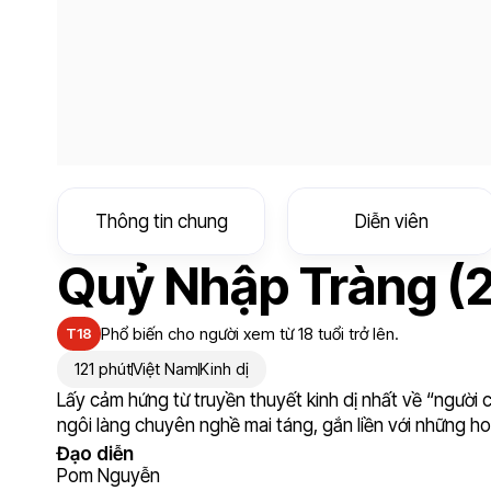
Thông tin chung
Diễn viên
Quỷ Nhập Tràng (
Phổ biến cho người xem từ 18 tuổi trở lên.
T18
121 phút
Việt Nam
Kinh dị
Lấy cảm hứng từ truyền thuyết kinh dị nhất về “người 
ngôi làng chuyên nghề mai táng, gắn liền với những h
Đạo diễn
Pom Nguyễn