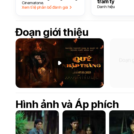
trăm tỷ
Cinematone.
Danh hiệu
Xem tỉ lệ phân bổ đánh giá
Đoạn giới thiệu
Đoạn g
Phát đoạn giới thiệu
Hình ảnh và Áp phích