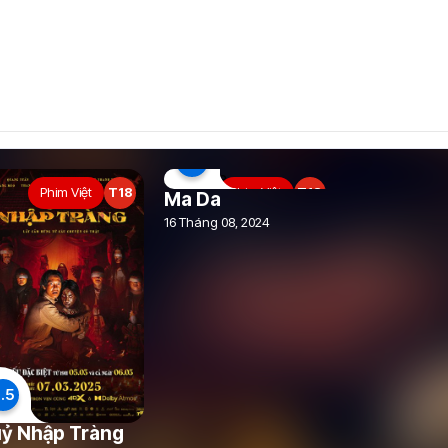
6.9
Phim Việt
T18
Phim Việt
T18
Ma Da
16 Tháng 08, 2024
.5
ỷ Nhập Tràng