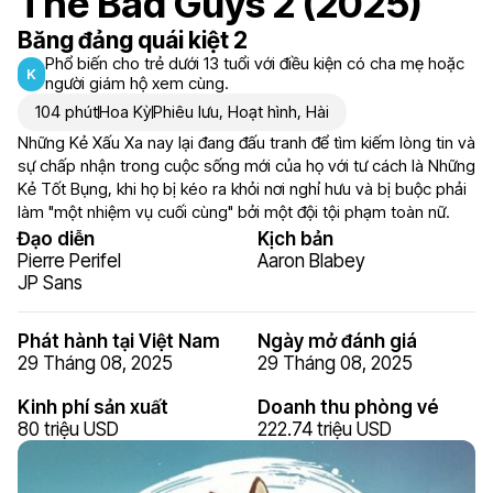
The Bad Guys 2 (2025)
Băng đảng quái kiệt 2
Phổ biến cho trẻ dưới 13 tuổi với điều kiện có cha mẹ hoặc
K
người giám hộ xem cùng.
104 phút
Hoa Kỳ
Phiêu lưu
,
Hoạt hình
,
Hài
Những Kẻ Xấu Xa nay lại đang đấu tranh để tìm kiếm lòng tin và
sự chấp nhận trong cuộc sống mới của họ với tư cách là Những
Kẻ Tốt Bụng, khi họ bị kéo ra khỏi nơi nghỉ hưu và bị buộc phải
làm "một nhiệm vụ cuối cùng" bởi một đội tội phạm toàn nữ.
Đạo diễn
Kịch bản
Pierre Perifel
Aaron Blabey
JP Sans
Phát hành tại Việt Nam
Ngày mở đánh giá
29 Tháng 08, 2025
29 Tháng 08, 2025
Kinh phí sản xuất
Doanh thu phòng vé
80 triệu USD
222.74 triệu USD