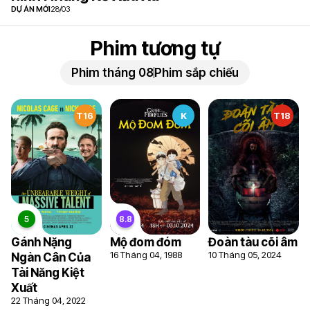
DỰ ÁN MỚI
28/03
Phim tương tự
Phim tháng 08
Phim sắp chiếu
T16
K
T18
Gánh Nặng
Mộ đom đóm
Đoàn tàu cõi âm
16 Tháng 04, 1988
10 Tháng 05, 2024
Ngàn Cân Của
Tài Năng Kiệt
Xuất
22 Tháng 04, 2022