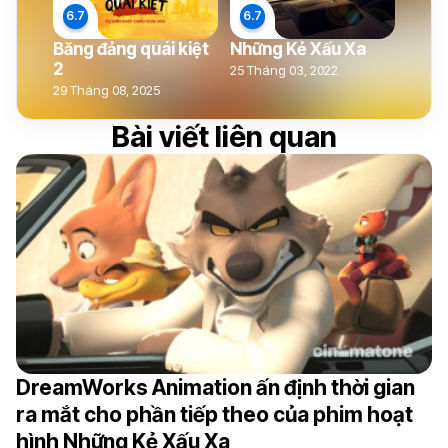
Băng đảng quái kiệt
Những Kẻ Xấu Xa
2
25 Tháng 03, 2022
29 Tháng 08, 2025
Bài viết liên quan
DreamWorks Animation ấn định thời gian
ra mắt cho phần tiếp theo của phim hoạt
hình Những Kẻ Xấu Xa