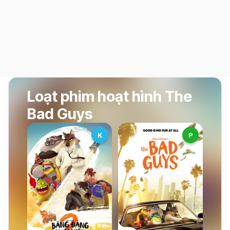
Loạt phim hoạt hình The
Bad Guys
K
P