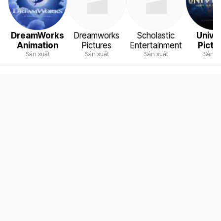
DreamWorks
Dreamworks
Scholastic
Unive
Animation
Pictures
Entertainment
Pictu
Sản xuất
Sản xuất
Sản xuất
Sản x