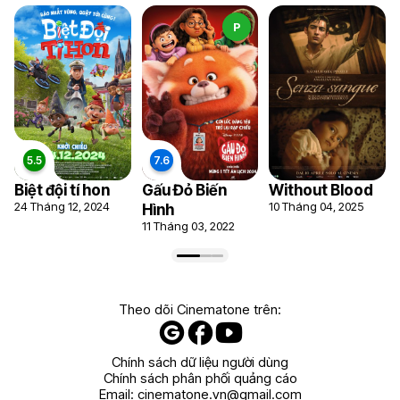
P
6.7
6.7
Biệt đội tí hon
Gấu Đỏ Biến
Without Blood
24 Tháng 12, 2024
10 Tháng 04, 2025
Hình
11 Tháng 03, 2022
Theo dõi Cinematone trên:
Chính sách dữ liệu người dùng
Chính sách phân phối quảng cáo
Email:
cinematone.vn@gmail.com