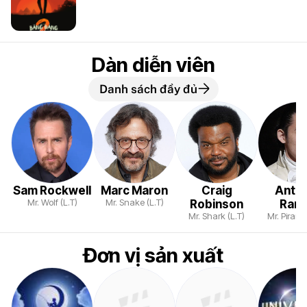
Dàn diễn viên
Danh sách đầy đủ
Sam Rockwell
Marc Maron
Craig
Anth
Mr. Wolf (L.T)
Mr. Snake (L.T)
Robinson
Ram
Mr. Shark (L.T)
Mr. Piranh
Đơn vị sản xuất