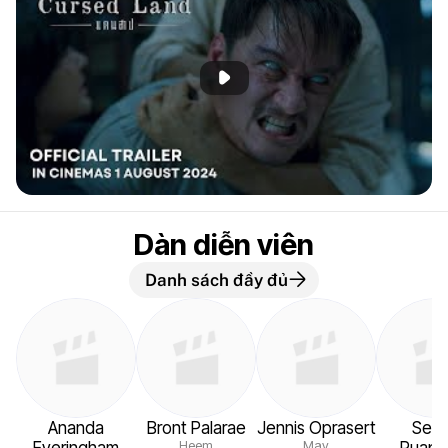
Phát đoạn giới thiệu
Dàn diễn viên
Danh sách đầy đủ
Ananda
Bront Palarae
Jennis Oprasert
See
Heem
May
Everingham
Puapi