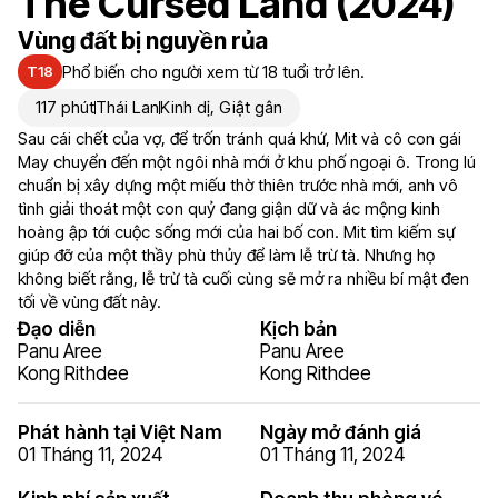
The Cursed Land (2024)
Vùng đất bị nguyền rủa
Phổ biến cho người xem từ 18 tuổi trở lên.
T18
117 phút
Thái Lan
Kinh dị
,
Giật gân
Sau cái chết của vợ, để trốn tránh quá khứ, Mit và cô con gái
May chuyển đến một ngôi nhà mới ở khu phố ngoại ô. Trong lú
chuẩn bị xây dựng một miếu thờ thiên trước nhà mới, anh vô
tình giải thoát một con quỷ đang giận dữ và ác mộng kinh
hoàng ập tới cuộc sống mới của hai bố con. Mit tìm kiếm sự
giúp đỡ của một thầy phù thủy để làm lễ trừ tà. Nhưng họ
không biết rằng, lễ trừ tà cuối cùng sẽ mở ra nhiều bí mật đen
tối về vùng đất này.
Đạo diễn
Kịch bản
Panu Aree
Panu Aree
Kong Rithdee
Kong Rithdee
Phát hành tại Việt Nam
Ngày mở đánh giá
01 Tháng 11, 2024
01 Tháng 11, 2024