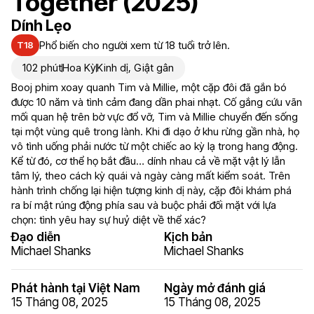
Together (2025)
Dính Lẹo
Phổ biến cho người xem từ 18 tuổi trở lên.
T18
102 phút
Hoa Kỳ
Kinh dị
,
Giật gân
Booj phim xoay quanh Tim và Millie, một cặp đôi đã gắn bó
được 10 năm và tình cảm đang dần phai nhạt. Cố gắng cứu vãn
mối quan hệ trên bờ vực đổ vỡ, Tim và Millie chuyển đến sống
tại một vùng quê trong lành. Khi đi dạo ở khu rừng gần nhà, họ
vô tình uống phải nước từ một chiếc ao kỳ lạ trong hang động.
Kể từ đó, cơ thể họ bắt đầu… dính nhau cả về mặt vật lý lẫn
tâm lý, theo cách kỳ quái và ngày càng mất kiểm soát. Trên
hành trình chống lại hiện tượng kinh dị này, cặp đôi khám phá
ra bí mật rúng động phía sau và buộc phải đối mặt với lựa
chọn: tình yêu hay sự huỷ diệt về thể xác?
Đạo diễn
Kịch bản
Michael Shanks
Michael Shanks
Phát hành tại Việt Nam
Ngày mở đánh giá
15 Tháng 08, 2025
15 Tháng 08, 2025