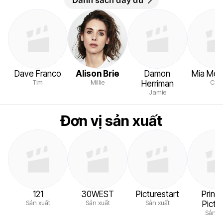
Dave Franco
Alison Brie
Damon
Mia Morr
Tim
Millie
Cat
Herriman
Jamie
Đơn vị sản xuất
121
30WEST
Picturestart
Princ
Sản xuất
Sản xuất
Sản xuất
Pictu
Sản x