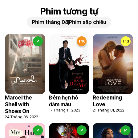
Phim tương tự
Phim tháng 08
Phim sắp chiếu
P
T16
T13
Marcel the
Đêm hẹn hò
Redeeming
Shell with
đẫm máu
Love
17 Tháng 11, 2023
21 Tháng 01, 2022
Shoes On
24 Tháng 06, 2022
P
P
P