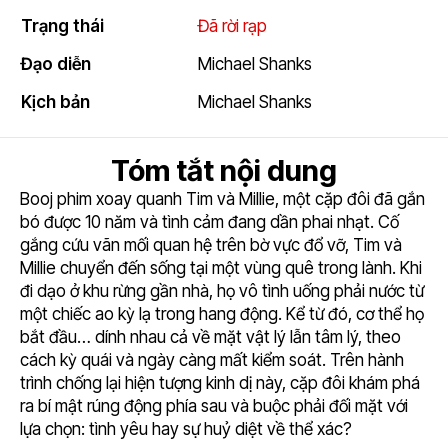
5.3
Trạng thái
Đã rời rạp
Đạo diễn
Michael Shanks
Kịch bản
Michael Shanks
Tóm tắt nội dung
Booj phim xoay quanh Tim và Millie, một cặp đôi đã gắn
bó được 10 năm và tình cảm đang dần phai nhạt. Cố
gắng cứu vãn mối quan hệ trên bờ vực đổ vỡ, Tim và
Millie chuyển đến sống tại một vùng quê trong lành. Khi
đi dạo ở khu rừng gần nhà, họ vô tình uống phải nước từ
một chiếc ao kỳ lạ trong hang động. Kể từ đó, cơ thể họ
bắt đầu… dính nhau cả về mặt vật lý lẫn tâm lý, theo
cách kỳ quái và ngày càng mất kiểm soát. Trên hành
trình chống lại hiện tượng kinh dị này, cặp đôi khám phá
ra bí mật rúng động phía sau và buộc phải đối mặt với
lựa chọn: tình yêu hay sự huỷ diệt về thể xác?