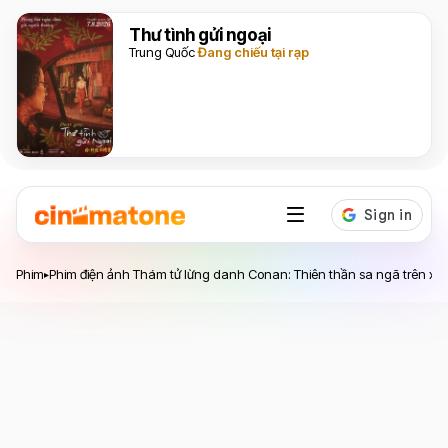
Thư tình gửi ngoại
Trung Quốc
Đang chiếu tại rạp
Phim điện ảnh Thám tử lừng danh Conan: Thiên thần
Phim
Phim điện ảnh Thám tử lừng danh Conan: Thiên thần sa ngã trên xa l
▸
sa ngã trên xa lộ