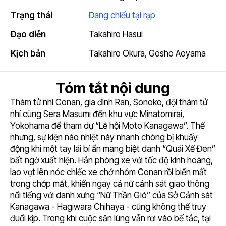
6.5
Trạng thái
Đang chiếu tại rạp
Đạo diễn
Takahiro Hasui
Kịch bản
Takahiro Okura
,
Gosho Aoyama
Tóm tắt nội dung
Thám tử nhí Conan, gia đình Ran, Sonoko, đội thám tử
nhí cùng Sera Masumi đến khu vực Minatomirai,
Yokohama để tham dự “Lễ hội Moto Kanagawa”. Thế
nhưng, sự kiện náo nhiệt này nhanh chóng bị khuấy
động khi một tay lái bí ẩn mang biệt danh “Quái Xế Đen”
bất ngờ xuất hiện. Hắn phóng xe với tốc độ kinh hoàng,
lao vọt lên nóc chiếc xe chở nhóm Conan rồi biến mất
trong chớp mắt, khiến ngay cả nữ cảnh sát giao thông
nổi tiếng với danh xưng “Nữ Thần Gió” của Sở Cảnh sát
Kanagawa - Hagiwara Chihaya - cũng không thể truy
đuổi kịp. Trong khi cuộc săn lùng vẫn rơi vào bế tắc, tại