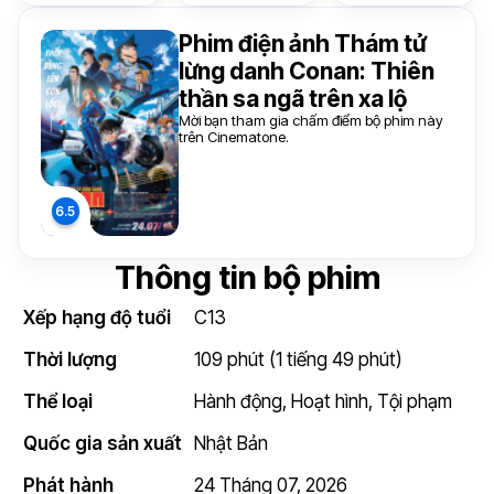
Phim điện ảnh Thám tử
lừng danh Conan: Thiên
thần sa ngã trên xa lộ
Mời bạn tham gia chấm điểm bộ phim này
trên Cinematone.
Thông tin bộ phim
Xếp hạng độ tuổi
C13
Thời lượng
109 phút (1 tiếng 49 phút)
Thể loại
Hành động
,
Hoạt hình
,
Tội phạm
Quốc gia sản xuất
Nhật Bản
Phát hành
24 Tháng 07, 2026