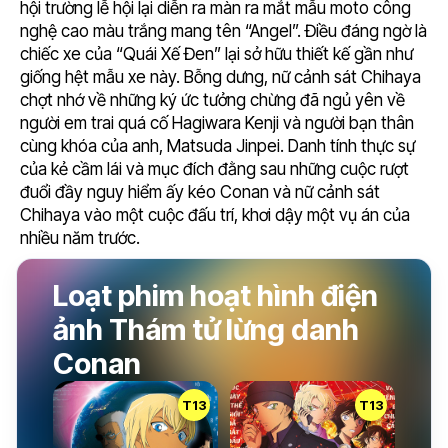
hội trường lễ hội lại diễn ra màn ra mắt mẫu moto công
nghệ cao màu trắng mang tên “Angel”. Điều đáng ngờ là
chiếc xe của “Quái Xế Đen” lại sở hữu thiết kế gần như
giống hệt mẫu xe này. Bỗng dưng, nữ cảnh sát Chihaya
chợt nhớ về những ký ức tưởng chừng đã ngủ yên về
người em trai quá cố Hagiwara Kenji và người bạn thân
cùng khóa của anh, Matsuda Jinpei. Danh tính thực sự
của kẻ cầm lái và mục đích đằng sau những cuộc rượt
đuổi đầy nguy hiểm ấy kéo Conan và nữ cảnh sát
Chihaya vào một cuộc đấu trí, khơi dậy một vụ án của
nhiều năm trước.
Loạt phim hoạt hình điện
ảnh Thám tử lừng danh
Conan
T13
T13