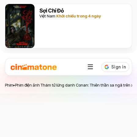
Sợi Chỉ Đỏ
Việt Nam
Khởi chiếu trong 4 ngày
Phim điện ảnh Thám tử lừng danh Conan: Thiên thần
Phim
Phim điện ảnh Thám tử lừng danh Conan: Thiên thần sa ngã trên xa l
▸
sa ngã trên xa lộ