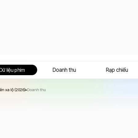
Doanh thu
Rạp chiếu
Dữ liệu phim
hần sa ngã trên xa lộ
n xa lộ (2026)
Doanh thu
▸