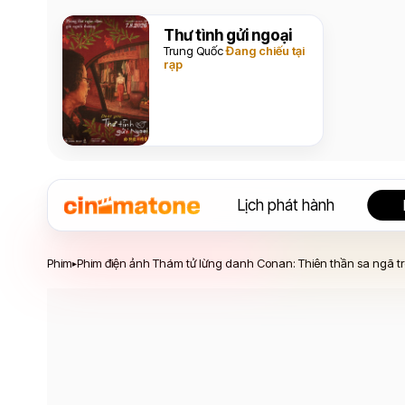
Thư tình gửi ngoại
Trung Quốc
Đang chiếu tại
rạp
Lịch phát hành
Phim điện ảnh Thám tử lừng danh Conan: Thiên t
Phim
Phim điện ảnh Thám tử lừng danh Conan: Thiên thần sa ngã trê
▸