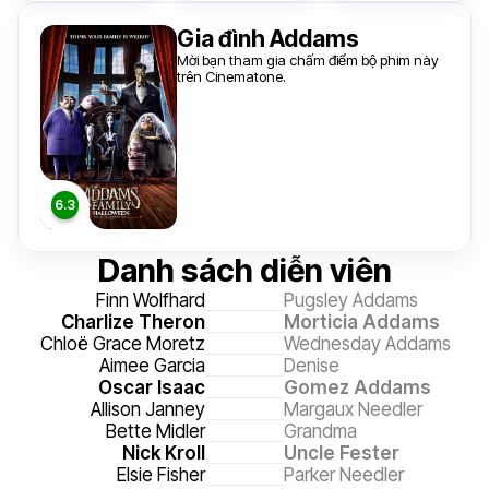
Gia đình Addams
Mời bạn tham gia chấm điểm bộ phim này
trên Cinematone.
Danh sách diễn viên
Finn Wolfhard
Pugsley Addams
Charlize Theron
Morticia Addams
Chloë Grace Moretz
Wednesday Addams
Aimee Garcia
Denise
Oscar Isaac
Gomez Addams
Allison Janney
Margaux Needler
Bette Midler
Grandma
Nick Kroll
Uncle Fester
Elsie Fisher
Parker Needler