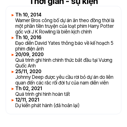
Thời gian - sự kiện
Th 10, 2014
Warner Bros công bố dự án ăn theo đồng thời là
một phần tiền truyện của loạt phim Harry Potter
gốc với J K Rowling là biên kịch chính
Th 10, 2016
Đạo diễn David Yates thông báo về kế hoạch 5
phim điện ảnh
20/09, 2020
Quá trình ghi hình chính thức bắt đầu tại Vương
Quốc Anh
25/11, 2020
Johnny Deep được yêu cầu rời bỏ dự án do liên
quan đến các rắc rối đời tư của nam diễn viên
Th 02, 2021
Quá trình ghi hình hoàn tất
12/11, 2021
Dự kiến phát hành (đã hoãn lại)
6.3
6.3