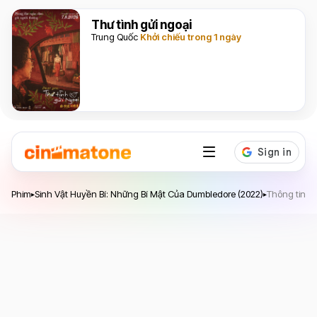
Thư tình gửi ngoại
Trung Quốc
Khởi chiếu trong 1 ngày
Sinh Vật Huyền Bí: Những Bí Mật Của Dumbledore
Phim
Sinh Vật Huyền Bí: Những Bí Mật Của Dumbledore (2022)
Thông tin c
▸
▸