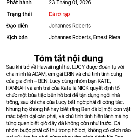
Phát hành
23 Tháng 01, 2026
6
Trạng thái
Đã rời rạp
Đạo diễn
Johannes Roberts
Kịch bản
Johannes Roberts
,
Ernest Riera
Tóm tắt nội dung
Sau khi trở về Hawaii nghỉ hè, LUCY được đoàn tụ với
cha mình là ADAM, em gái ERIN và chú tinh tinh cưng
của gia đình – BEN. Lucy cùng nhóm bạn KATE,
HANNAH và anh trai của Kate là NICK quyết định tổ
chức một bữa tiệc bên hồ bơi để tận dụng ngôi nhà
trống, sau khi cha của Lucy bất ngờ phải đi công tác.
Nhưng họ không hề hay biết rằng Ben đã bị một con vật
mắc bệnh dại cắn phải, và chú tinh tinh hiền lành mà họ
từng quen biết giờ đây đã không còn như trước. Cả
nhóm buộc phải cố thủ trong hồ bơi, không có cách nào