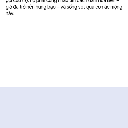
gọi cứu trợ, họ phải cùng nhau tìm cách đánh lừa Ben –
giờ đã trở nên hung bạo – và sống sót qua cơn ác mộng
này.