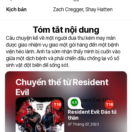
Kịch bản
Zach Cregger
,
Shay Hatten
Tóm tắt nội dung
Câu chuyện kể về một người đưa thư kém may mắn
được giao nhiệm vụ giao một gói hàng đến một bệnh
viện hẻo lánh. Anh ta sớm nhận thấy mình bị cuốn vào
giữa một dịch bệnh và phải chiến đấu chống lại vô số
sinh vật đột biến để sống sót.
Chuyển thể từ Resident
Evil
T18
T18
Resident Evil: Đảo tử
thần
07 Tháng 07, 2023