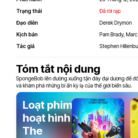
Trạng thái
Đã rời rạp
Đạo diễn
Derek Drymon
Kịch bản
Pam Brady
,
Marc 
Tác giả
Stephen Hillenb
Tóm tắt nội dung
SpongeBob lên đường xuống tận đáy đại dương để đối 
và khám phá những bí ẩn kỳ lạ của thế giới biển sâu.
Loạt phim
hoạt hình
The