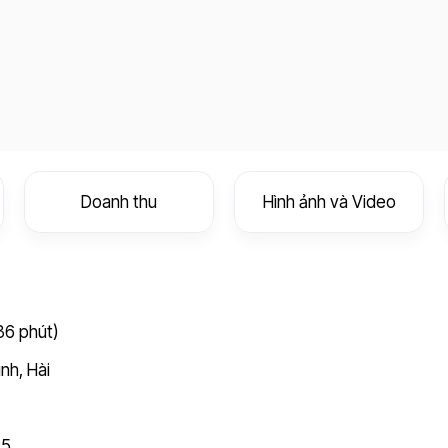
Doanh thu
Hình ảnh và Video
 36 phút)
ình
,
Hài
25