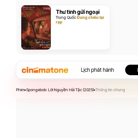
Thư tình gửi ngoại
Trung Quốc
Đang chiếu tại
rạp
Lịch phát hành
Spongebob: Lời Nguyền Hải Tặc
Phim
Spongebob: Lời Nguyền Hải Tặc (2025)
Thông tin chung
▸
▸