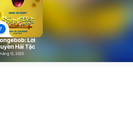
7
ongebob: Lời
uyền Hải Tặc
háng 12, 2025