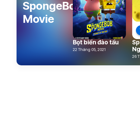
SpongeBob
Movie
Bọt biển đào tẩu
Sp
Ng
22 Tháng 05, 2021
26 T