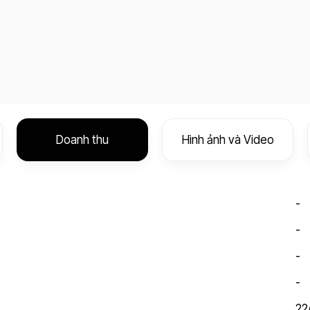
Doanh thu
Hình ảnh và Video
-
-
-
-
22