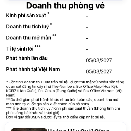
Doanh thu phòng vé
*
Kinh phí sản xuất
-
*
Doanh thu tích luỹ
-
**
Doanh thu mở màn
-
***
Tỉ lệ sinh lời
-
Phát hành lần đầu
05/03/2027
Phát hành tại Việt Nam
05/03/2027
* Ước tính doanh thu. Dựa trên dữ liệu được thu thập từ nhiều nền tảng
quan sát đáng tin cậy như The-Numbers, Box Office Mojo (Hoa Kỳ),
KOBIZ (Hàn Quốc), Ent Group (Trung Quốc) và Box Office Vietnam (Việt
Nam).
** Do thời gian phát hành khác nhau trên toàn cầu, doanh thu mở
màn tính tại quốc gia sản xuất chính của bộ phim.
*** Tỉ lệ doanh thu tích luỹ / Kinh phí sản xuất thuần (không tính chi
phí quảng bá khác và trượt giá).
Đơn vị quy đổi USD và được lấy tại thời điểm cập nhật dữ liệu.