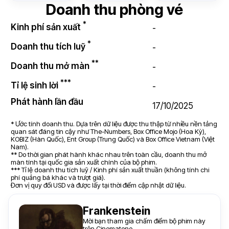
Doanh thu phòng vé
*
Kinh phí sản xuất
-
*
Doanh thu tích luỹ
-
**
Doanh thu mở màn
-
***
Tỉ lệ sinh lời
-
Phát hành lần đầu
17/10/2025
* Ước tính doanh thu. Dựa trên dữ liệu được thu thập từ nhiều nền tảng
quan sát đáng tin cậy như The-Numbers, Box Office Mojo (Hoa Kỳ),
KOBIZ (Hàn Quốc), Ent Group (Trung Quốc) và Box Office Vietnam (Việt
Nam).
** Do thời gian phát hành khác nhau trên toàn cầu, doanh thu mở
màn tính tại quốc gia sản xuất chính của bộ phim.
*** Tỉ lệ doanh thu tích luỹ / Kinh phí sản xuất thuần (không tính chi
phí quảng bá khác và trượt giá).
Đơn vị quy đổi USD và được lấy tại thời điểm cập nhật dữ liệu.
Frankenstein
Mời bạn tham gia chấm điểm bộ phim này
trên Cinematone.