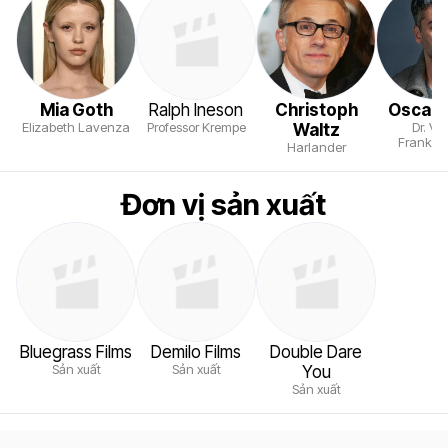
Mia Goth
Ralph Ineson
Christoph
Oscar 
Elizabeth Lavenza
Professor Krempe
Dr. Vic
Waltz
Franken
Harlander
Đơn vị sản xuất
Bluegrass Films
Demilo Films
Double Dare
Sản xuất
Sản xuất
You
Sản xuất