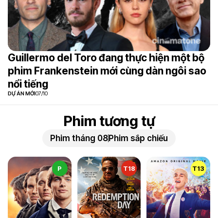
Guillermo del Toro đang thực hiện một bộ
phim Frankenstein mới cùng dàn ngôi sao
nổi tiếng
DỰ ÁN MỚI
07/10
Phim tương tự
Phim tháng 08
Phim sắp chiếu
P
T18
T13