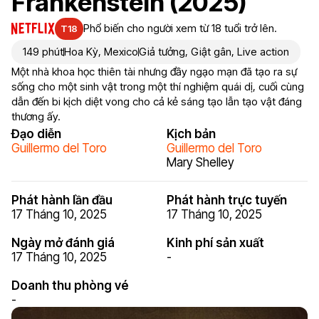
Frankenstein (2025)
Phổ biến cho người xem từ 18 tuổi trở lên.
T18
149 phút
Hoa Kỳ
,
Mexico
Giả tưởng
,
Giật gân
,
Live action
Một nhà khoa học thiên tài nhưng đầy ngạo mạn đã tạo ra sự
sống cho một sinh vật trong một thí nghiệm quái dị, cuối cùng
dẫn đến bi kịch diệt vong cho cả kẻ sáng tạo lẫn tạo vật đáng
thương ấy.
Đạo diễn
Kịch bản
Guillermo del Toro
Guillermo del Toro
Mary Shelley
Phát hành lần đầu
Phát hành trực tuyến
17 Tháng 10, 2025
17 Tháng 10, 2025
Ngày mở đánh giá
Kinh phí sản xuất
17 Tháng 10, 2025
-
Doanh thu phòng vé
-