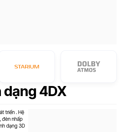
h dạng 4DX
 triển . Hệ
, đèn nhấp
định dạng 3D