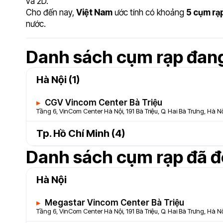
và 2D.
Cho đến nay,
Việt Nam
ước tính có khoảng
5 cụm rạ
nước.
Danh sách cụm rạp đan
Hà Nội (1)
CGV Vincom Center Bà Triệu
Tầng 6, VinCom Center Hà Nội, 191 Bà Triệu, Q. Hai Bà Trưng, Hà N
Tp. Hồ Chí Minh (4)
Danh sách cụm rạp đã 
CGV Hùng Vương Plaza
Tầng 7, Hùng Vương Plaza, 126 Hùng Vương, Q.5, Tp. Hồ Chí Minh
Hà Nội
CGV Vivo City
Lầu 5, TTTM SC VivoCity, 1058 Nguyễn Văn Linh, Q.7, Tp. Hồ Chí M
Megastar Vincom Center Bà Triệu
Tầng 6, VinCom Center Hà Nội, 191 Bà Triệu, Q. Hai Bà Trưng, Hà N
CGV Hoàng Văn Thụ