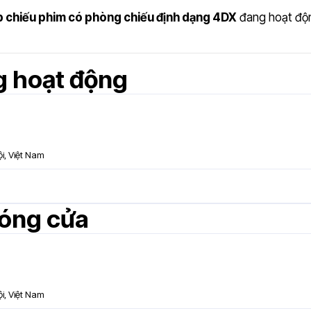
p chiếu phim có phòng chiếu định dạng 4DX
đang hoạt độn
g hoạt động
ội, Việt Nam
đóng cửa
, Việt Nam
inh, Việt Nam
ội, Việt Nam