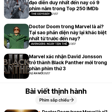
đạo diễn duy nhất đến nay có 9
phim nằm trong Top 250 IMDb
THE ODYSSEY
21/07
Doctor Doom trong Marvel là ai?
Tại sao phản diện này lại khác biệt
nhất từ trước đến nay?
AVENGERS: NGÀY TẬN THẾ
23/07
Marvel xác nhận David Jonsson
trở thành Black Panther mới trong
phần phim thứ 3
DỰ ÁN MỚI
26/07
Bài viết thịnh hành
Phim sắp chiếu