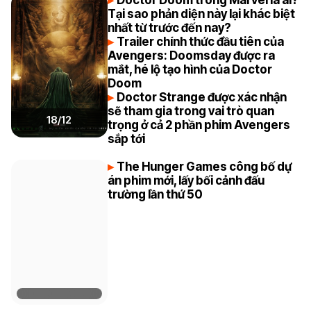
Doctor Doom trong Marvel là ai?
Tại sao phản diện này lại khác biệt
nhất từ trước đến nay?
Trailer chính thức đầu tiên của
Avengers: Doomsday được ra
mắt, hé lộ tạo hình của Doctor
Doom
Doctor Strange được xác nhận
sẽ tham gia trong vai trò quan
18/12
trọng ở cả 2 phần phim Avengers
sắp tới
The Hunger Games công bố dự
án phim mới, lấy bối cảnh đấu
trường lần thứ 50