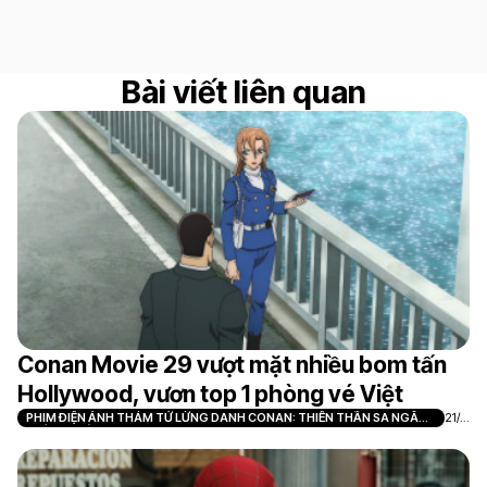
Bài viết liên quan
Conan Movie 29 vượt mặt nhiều bom tấn
Hollywood, vươn top 1 phòng vé Việt
PHIM ĐIỆN ẢNH THÁM TỬ LỪNG DANH CONAN: THIÊN THẦN SA NGÃ
21/0
TRÊN XA LỘ
7