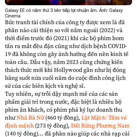
Galaxy EE có năm thứ 3 liên tiếp lợi nhuận âm. Ảnh: Galaxy
Cinema
Bức tranh tài chính của công ty được xem là đã
phần nào cải thiện so với năm ngoái (2022) và
thời điểm trước đó (2021) khi các bộ phim bom
tấn ra mắt đều đặn cũng như dịch bệnh COVID-
19 đã không còn gây ảnh hưởng đến nền kinh tế
toàn cầu. Dẫu vậy, năm 2023 cũng chứng kiến
thách thức mới khi Hollywood gần như bị đóng
băng suốt nửa cuối năm do cuộc đình công lịch
sử của các biên kịch và nghệ sĩ.
Tuy nhiên, sự trỗi dậy mạnh mẽ của các sản
phẩm giải trí trong nước, đặc biệt là nhiều bộ
phim ăn khách, có phim phá kỷ lục doanh thu
như
Nhà Bà Nữ
(460 tỷ đồng),
Lật Mặt 6: Tấm vé
định mệnh
(273 tỷ đồng),
Đất Rừng Phương Nam
(140 tỷ đồng)... đã phần nào giúp các nhà rạp cải