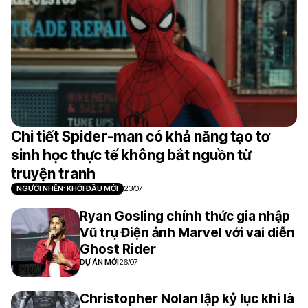
Chi tiết Spider-man có khả năng tạo tơ
sinh học thực tế không bắt nguồn từ
truyện tranh
NGƯỜI NHỆN: KHỞI ĐẦU MỚI
23/07
Ryan Gosling chính thức gia nhập
Vũ trụ Điện ảnh Marvel với vai diễn
Ghost Rider
DỰ ÁN MỚI
26/07
Christopher Nolan lập kỷ lục khi là