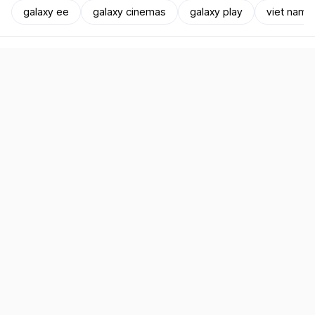
galaxy ee
galaxy cinemas
galaxy play
viet nam