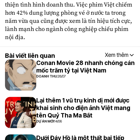
thiện tình hình doanh thu. Việc phim Việt chiếm
hơn 42% dung lượng phòng vé ở nước ta trong
năm vừa qua cũng được xem là tín hiệu tích cực,
lành mạnh cho ngành công nghiệp chiếu phim
nội địa.
Bài viết liên quan
Xem thêm
Conan Movie 28 nhanh chóng cán
mốc trăm tỷ tại Việt Nam
DOANH THU
28/07
Lại thêm 1 vũ trụ kinh dị mới được
khai sinh cho điện ảnh Việt mang
tên Quỷ Tha Ma Bắt
DỰ ÁN MỚI
14/06
Dưới Đáy Hồ là một thất bại tiếp