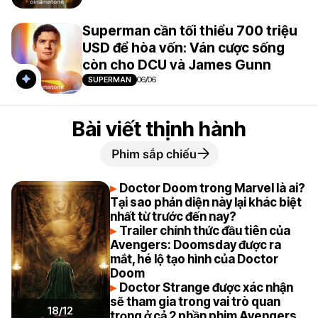
Superman cần tối thiểu 700 triệu
USD để hòa vốn: Ván cược sống
còn cho DCU và James Gunn
SUPERMAN
06/06
Bài viết thịnh hành
Phim sắp chiếu
Doctor Doom trong Marvel là ai?
Tại sao phản diện này lại khác biệt
nhất từ trước đến nay?
Trailer chính thức đầu tiên của
Avengers: Doomsday được ra
mắt, hé lộ tạo hình của Doctor
Doom
Doctor Strange được xác nhận
sẽ tham gia trong vai trò quan
18/12
trọng ở cả 2 phần phim Avengers