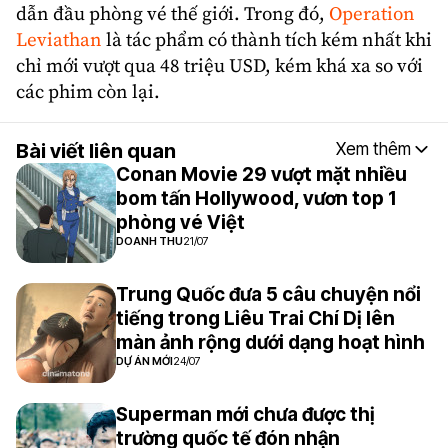
dẫn đầu phòng vé thế giới. Trong đó,
Operation
Leviathan
là tác phẩm có thành tích kém nhất khi
chỉ mới vượt qua 48 triệu USD, kém khá xa so với
các phim còn lại.
Bài viết liên quan
Xem thêm
Conan Movie 29 vượt mặt nhiều
bom tấn Hollywood, vươn top 1
phòng vé Việt
DOANH THU
21/07
Trung Quốc đưa 5 câu chuyện nổi
tiếng trong Liêu Trai Chí Dị lên
màn ảnh rộng dưới dạng hoạt hình
DỰ ÁN MỚI
24/07
Superman mới chưa được thị
trường quốc tế đón nhận