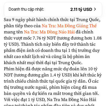
Doanh thu cập nhật:
2.11 tỷ USD
Sau 9 ngày phát hành chính thức tại
Trung Quốc
,
phần tiếp theo của
Na Tra: Ma Đồng Giáng Thế
mang tên
Na Tra
: Ma Đồng Náo Hải
đã chính
thức vượt mốc 7.76 tỷ NDT (tương đương hơn 1.08
tỷ USD). Thành tích này biến đây trở thành tác
phẩm điện ảnh có
doanh thu
tại 1 thị trường duy
nhất cao nhất lịch sử và cũng là bộ phim ăn
khách nhất mọi thời đại tại Trung Quốc.
Phim hiện đã được nâng mức dự đoán lên 10 tỷ
NDT (tương đương gần 1.4 tỷ USD) khi kết thúc kỳ
trình chiếu chính thức tại quốc gia tỷ dân. Ở các
thị trường nước ngoài, phim hiện cũng đã mua
bản quyền và dự kiến ra mắt trong thời gian tới.
Với việc đạt 1 tỷ USD, Na Tra Ma Đồng Náo Hải
cũng trở thành tác phẩm đầu tiên và duy nhất