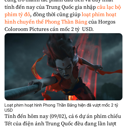
tính đến nay của Trung Quốc gia nhập
câu lạc bộ
phim tỷ đô
, đồng thời cũng giúp
loạt phim hoạt
hình chuyển thể Phong Thần Bảng
của
Horgos
Coloroom Pictures
cán mốc 2 tỷ USD.
Loạt phim hoạt hình Phong Thần Bảng hiện đã vượt mốc 2 tỷ
USD
Tính đến hôm nay (09/02), cả 6 dự án phim chiếu
Tết của điện ảnh Trung Quốc đều đang lần lượt