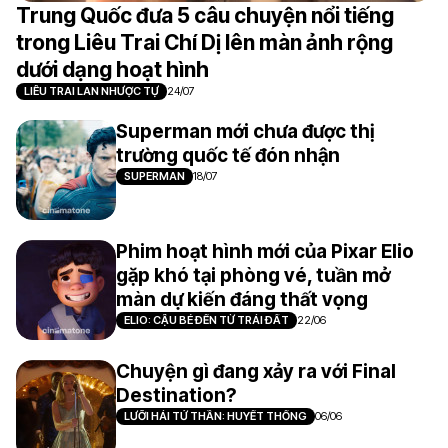
Trung Quốc đưa 5 câu chuyện nổi tiếng
trong Liêu Trai Chí Dị lên màn ảnh rộng
dưới dạng hoạt hình
LIÊU TRAI LAN NHƯỢC TỰ
24/07
Superman mới chưa được thị
trường quốc tế đón nhận
SUPERMAN
18/07
Phim hoạt hình mới của Pixar Elio
gặp khó tại phòng vé, tuần mở
màn dự kiến đáng thất vọng
ELIO: CẬU BÉ ĐẾN TỪ TRÁI ĐẤT
22/06
Chuyện gì đang xảy ra với Final
Destination?
LƯỠI HÁI TỬ THẦN: HUYẾT THỐNG
06/06