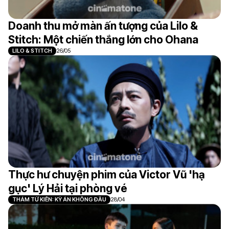
Doanh thu mở màn ấn tượng của Lilo &
Stitch: Một chiến thắng lớn cho Ohana
LILO & STITCH
26/05
Thực hư chuyện phim của Victor Vũ 'hạ
gục' Lý Hải tại phòng vé
THÁM TỬ KIÊN: KỲ ÁN KHÔNG ĐẦU
28/04