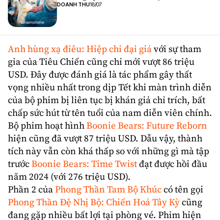
DOANH THU
18/07
Anh hùng xạ điêu: Hiệp chi đại giả
với sự tham
gia của Tiêu Chiến cũng chỉ mới vượt 86 triệu
USD. Đây được đánh giá là tác phẩm gây thất
vọng nhiều nhất trong dịp Tết khi màn trình diễn
của bộ phim bị liên tục bị khán giả chỉ trích, bất
chấp sức hút từ tên tuổi của nam diễn viên chính.
Bộ phim hoạt hình
Boonie Bears: Future Reborn
hiện cũng đã vượt 87 triệu USD. Dẫu vậy, thành
tích này vẫn còn khá thấp so với những gì mà tập
trước
Boonie Bears: Time Twist
đạt được hồi đầu
năm 2024 (với 276 triệu USD).
Phần 2 của
Phong Thần Tam Bộ Khúc
có tên gọi
Phong Thần Đệ Nhị Bộ: Chiến Hoả Tây Kỳ
cũng
đang gặp nhiều bất lợi tại phòng vé. Phim hiện