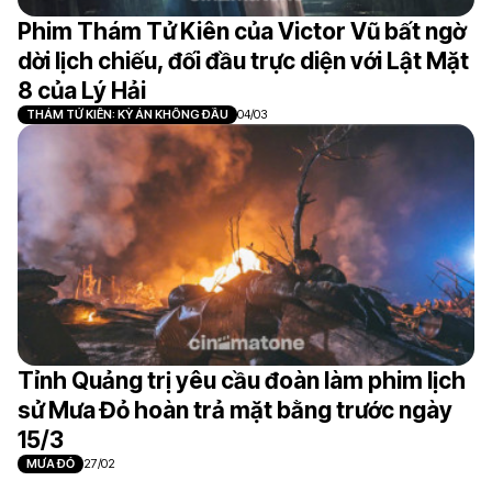
Phim Thám Tử Kiên của Victor Vũ bất ngờ
dời lịch chiếu, đối đầu trực diện với Lật Mặt
8 của Lý Hải
THÁM TỬ KIÊN: KỲ ÁN KHÔNG ĐẦU
04/03
Tỉnh Quảng trị yêu cầu đoàn làm phim lịch
sử Mưa Đỏ hoàn trả mặt bằng trước ngày
15/3
MƯA ĐỎ
27/02