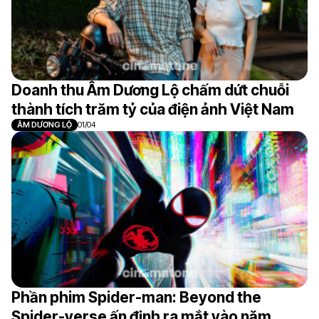
Doanh thu Âm Dương Lộ chấm dứt chuỗi
thành tích trăm tỷ của điện ảnh Việt Nam
ÂM DƯƠNG LỘ
01/04
Phần phim Spider-man: Beyond the
Spider-verse ấn định ra mắt vào năm