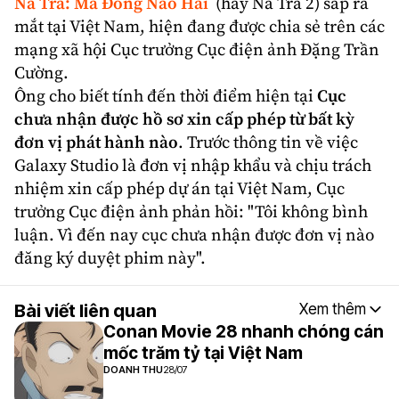
Na Tra
: Ma Đồng Náo Hải
(hay
Na Tra 2
) sắp ra
mắt tại Việt Nam, hiện đang được chia sẻ trên các
mạng xã hội Cục trưởng Cục điện ảnh Đặng Trần
Cường.
Ông cho biết tính đến thời điểm hiện tại
Cục
chưa nhận được hồ sơ xin cấp phép từ bất kỳ
đơn vị phát hành nào
. Trước thông tin về việc
Galaxy Studio là đơn vị nhập khẩu và chịu trách
nhiệm xin cấp phép dự án tại Việt Nam, Cục
trưởng Cục điện ảnh phản hồi: "Tôi không bình
luận. Vì đến nay cục chưa nhận được đơn vị nào
đăng ký duyệt phim này".
Bài viết liên quan
Xem thêm
Conan Movie 28 nhanh chóng cán
mốc trăm tỷ tại Việt Nam
DOANH THU
28/07