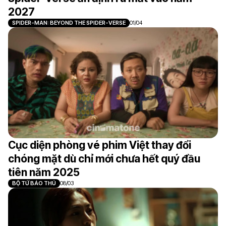
2027
SPIDER-MAN: BEYOND THE SPIDER-VERSE
01/04
Cục diện phòng vé phim Việt thay đổi
chóng mặt dù chỉ mới chưa hết quý đầu
tiên năm 2025
BỘ TỨ BÁO THỦ
08/03