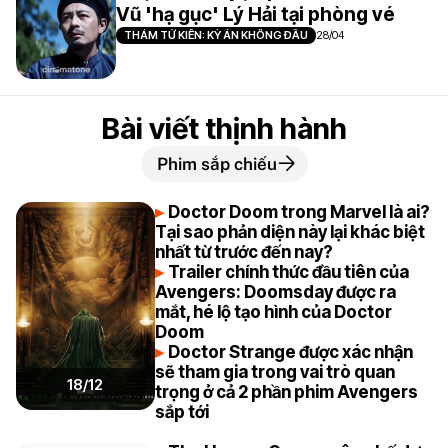
Vũ 'hạ gục' Lý Hải tại phòng vé
THÁM TỬ KIÊN: KỲ ÁN KHÔNG ĐẦU
28/04
Bài viết thịnh hành
Phim sắp chiếu
Doctor Doom trong Marvel là ai?
Tại sao phản diện này lại khác biệt
nhất từ trước đến nay?
Trailer chính thức đầu tiên của
Avengers: Doomsday được ra
mắt, hé lộ tạo hình của Doctor
Doom
Doctor Strange được xác nhận
sẽ tham gia trong vai trò quan
18/12
trọng ở cả 2 phần phim Avengers
sắp tới