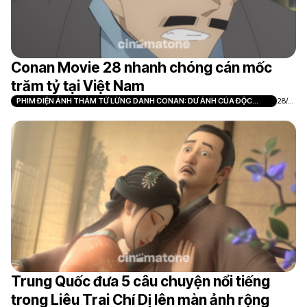
Conan Movie 28 nhanh chóng cán mốc
trăm tỷ tại Việt Nam
PHIM ĐIỆN ẢNH THÁM TỬ LỪNG DANH CONAN: DƯ ẢNH CỦA ĐỘC
28/0
NHÃN
7
Trung Quốc đưa 5 câu chuyện nổi tiếng
trong Liêu Trai Chí Dị lên màn ảnh rộng