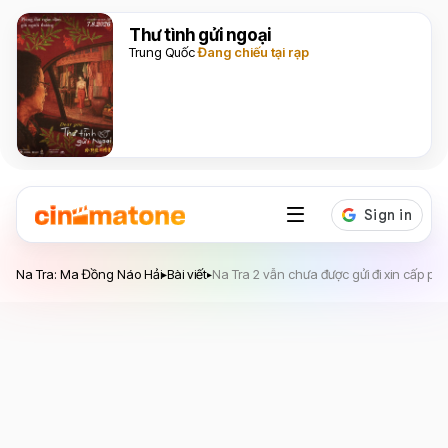
Thư tình gửi ngoại
Trung Quốc
Đang chiếu tại rạp
Na Tra: Ma Đồng Náo Hải
Na Tra: Ma Đồng Náo Hải
Bài viết
Na Tra 2 vẫn chưa được gửi đi xin cấp ph
▸
▸