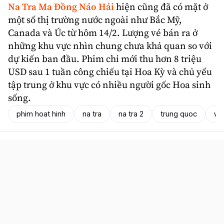
Na Tra Ma Đồng Náo Hải
hiện cũng đã có mặt ở
một số thị trường nước ngoài như Bắc Mỹ,
Canada và Úc từ hôm 14/2. Lượng vé bán ra ở
những khu vực nhìn chung chưa khả quan so với
dự kiến ban đầu. Phim chỉ mới thu hơn 8 triệu
USD sau 1 tuần công chiếu tại Hoa Kỳ và chủ yếu
tập trung ở khu vực có nhiều người gốc Hoa sinh
sống.
phim hoat hinh
na tra
na tra 2
trung quoc
vi