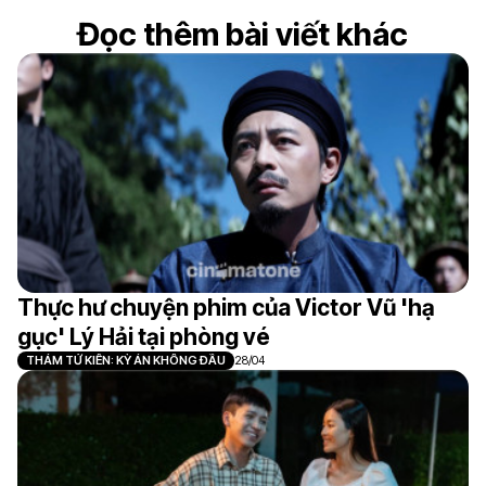
Đọc thêm bài viết khác
Thực hư chuyện phim của Victor Vũ 'hạ
gục' Lý Hải tại phòng vé
THÁM TỬ KIÊN: KỲ ÁN KHÔNG ĐẦU
28/04