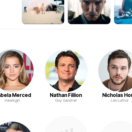
abela Merced
Nathan Fillion
Nicholas Ho
Hawkgirl
Guy Gardner
Lex Luthor