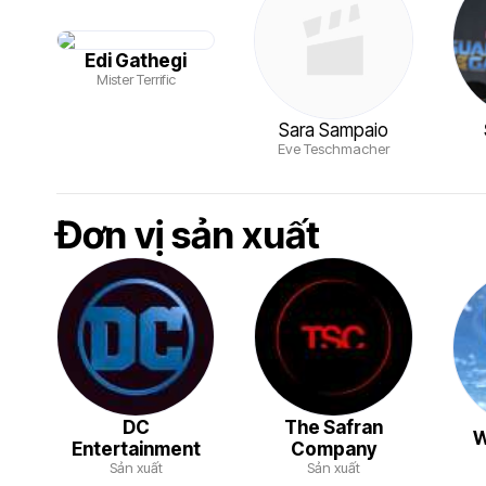
Edi Gathegi
Mister Terrific
Sara Sampaio
Eve Teschmacher
Đơn vị sản xuất
DC
The Safran
W
Entertainment
Company
Sản xuất
Sản xuất