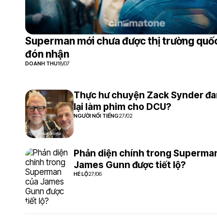
Superman mới chưa được thị trường quốc
đón nhận
DOANH THU
18/07
Thực hư chuyện Zack Synder đa
lại làm phim cho DCU?
NGƯỜI NỔI TIẾNG
27/02
Phản diện chính trong Superma
James Gunn được tiết lộ?
HÉ LỘ
27/06