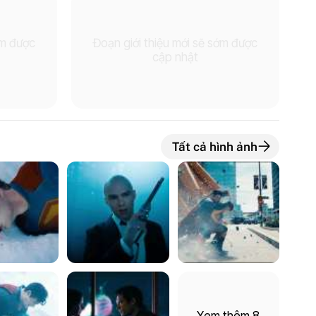
ớm được
Đoạn giới thiệu mới sẽ sớm được
cập nhật
Tất cả hình ảnh
Xem thêm 8