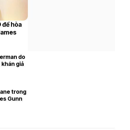
D để hòa
 James
uperman do
 khán giả
Lane trong
mes Gunn