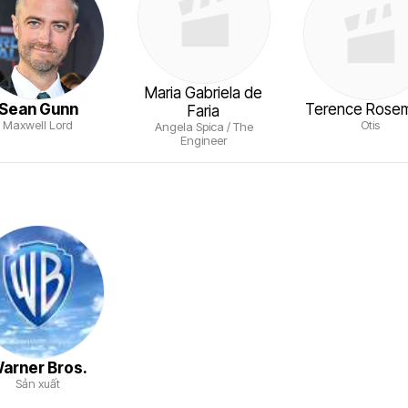
Maria Gabriela de
Sean Gunn
Terence Rose
Faria
Maxwell Lord
Otis
Angela Spica / The
Engineer
arner Bros.
Sản xuất