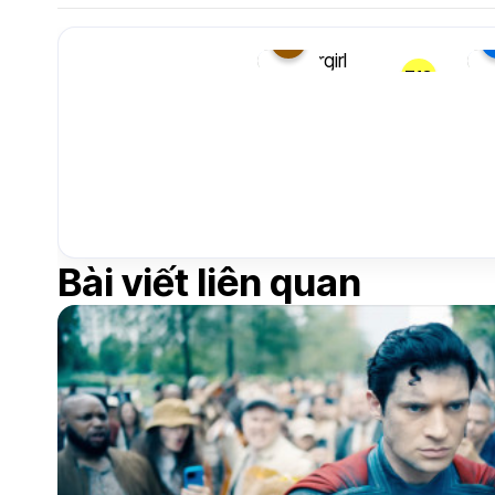
4
Vũ trụ
T13
Supergirl
Su
phim siêu
26 Tháng 06, 2026
11 T
anh hùng
DCU
Bài viết liên quan