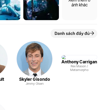
ảnh khác
Danh sách đầy đủ
Anthony Carrigan
Rex Mason /
Metamorpho
ult
Skyler Gisondo
Jimmy Olsen