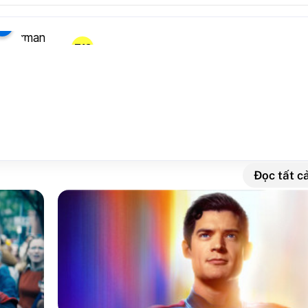
7
T13
perman
háng 07, 2025
Đọc tất cả