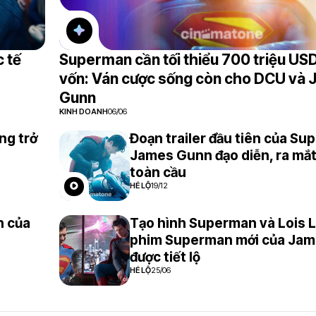
 tế
Superman cần tối thiểu 700 triệu US
vốn: Ván cược sống còn cho DCU và
Gunn
KINH DOANH
06/06
ng trở
Đoạn trailer đầu tiên của S
James Gunn đạo diễn, ra mắt
toàn cầu
HÉ LỘ
19/12
n của
Tạo hình Superman và Lois 
phim Superman mới của Ja
được tiết lộ
HÉ LỘ
25/06