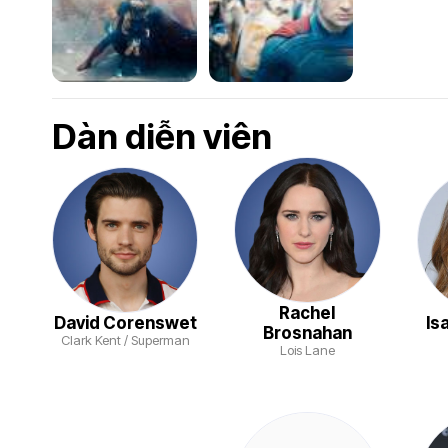
Dàn diễn viên
Rachel
David Corenswet
Is
Brosnahan
Clark Kent / Superman
Lois Lane