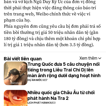
bản và vở kịch Ngũ Duy Ký Ức của đơn vị đồng
thời phải thực hiện việc đăng thông cáo báo trí
trên trang web, Weibo chính thức về việc vi
phạm của họ.
Phía nguyên đơn cũng yêu cầu bị đơn phải trả số
tiền bồi thường trị giá 50 triệu nhân dân tệ (gần
180 tỷ đồng) và chịu thêm một khoản chi phí hợp
lí trị giá 1 triệu nhân dân tệ (hơn 3.5 tỷ đồng).
Bài viết liên quan
Xem thêm
Trung Quốc đưa 5 câu chuyện nổi
tiếng trong Liêu Trai Chí Dị lên
màn ảnh rộng dưới dạng hoạt hình
DỰ ÁN MỚI
24/07
Nhiều quốc gia Châu Âu từ chối
phát hành Na Tra 2
LỊCH PHÁT HÀNH
08/03