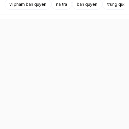
vi pham ban quyen
na tra
ban quyen
trung quoc