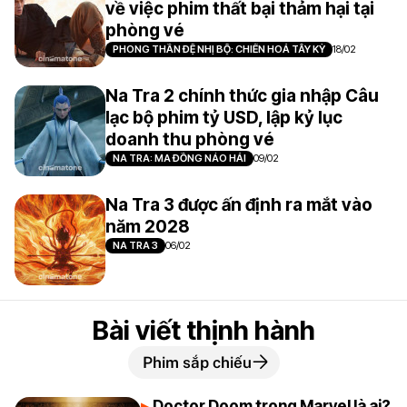
về việc phim thất bại thảm hại tại
phòng vé
PHONG THẦN ĐỆ NHỊ BỘ: CHIẾN HOẢ TÂY KỲ
18/02
Na Tra 2 chính thức gia nhập Câu
lạc bộ phim tỷ USD, lập kỷ lục
doanh thu phòng vé
NA TRA: MA ĐỒNG NÁO HẢI
09/02
Na Tra 3 được ấn định ra mắt vào
năm 2028
NA TRA 3
06/02
Bài viết thịnh hành
Phim sắp chiếu
Doctor Doom trong Marvel là ai?