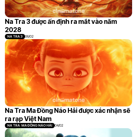
Na Tra 3 được ấn định ra mắt vào năm
2028
NA TRA 3
06/02
Na Tra Ma Đồng Náo Hải được xác nhận sẽ
ra rạp Việt Nam
NA TRA: MA ĐỒNG NÁO HẢI
04/02