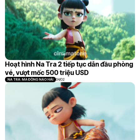
Hoạt hình Na Tra 2 tiếp tục dẫn đầu phòng
vé, vượt mốc 500 triệu USD
NA TRA: MA ĐỒNG NÁO HẢI
04/02