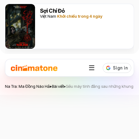
Sợi Chỉ Đỏ
Việt Nam
Khởi chiếu trong 4 ngày
Na Tra: Ma Đồng Náo Hải
Na Tra: Ma Đồng Náo Hải
Bài viết
Siêu máy tính đằng sau những khung hì
▸
▸