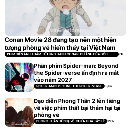
Conan Movie 28 đang tạo nên một hiện
tượng phòng vé hiếm thấy tại Việt Nam
PHIM ĐIỆN ẢNH THÁM TỬ LỪNG DANH CONAN: DƯ ẢNH CỦA ĐỘC
21/0
NHÃN
7
Phần phim Spider-man: Beyond
the Spider-verse ấn định ra mắt
vào năm 2027
SPIDER-MAN: BEYOND THE SPIDER-VERSE
01/04
Đạo diễn Phong Thần 2 lên tiếng
về việc phim thất bại thảm hại tại
phòng vé
PHONG THẦN ĐỆ NHỊ BỘ: CHIẾN HOẢ TÂY KỲ
18/02