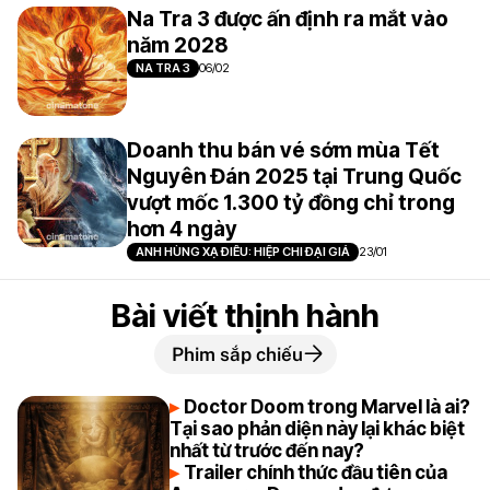
Na Tra 3 được ấn định ra mắt vào
năm 2028
NA TRA 3
06/02
Doanh thu bán vé sớm mùa Tết
Nguyên Đán 2025 tại Trung Quốc
vượt mốc 1.300 tỷ đồng chỉ trong
hơn 4 ngày
ANH HÙNG XẠ ĐIÊU: HIỆP CHI ĐẠI GIẢ
23/01
Bài viết thịnh hành
Phim sắp chiếu
Doctor Doom trong Marvel là ai?
Tại sao phản diện này lại khác biệt
nhất từ trước đến nay?
Trailer chính thức đầu tiên của