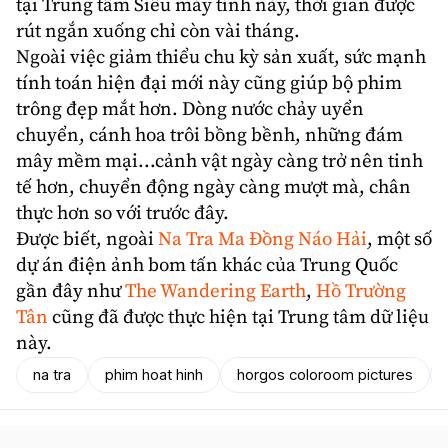
tại Trung tâm Siêu máy tính này, thời gian được
rút ngắn xuống chỉ còn vài tháng.
Ngoài việc giảm thiểu chu kỳ sản xuất, sức mạnh
tính toán hiện đại mới này cũng giúp bộ phim
trông đẹp mắt hơn. Dòng nước chảy uyển
chuyển, cánh hoa trôi bồng bềnh, những đám
mây mềm mại...cảnh vật ngày càng trở nên tinh
tế hơn, chuyển động ngày càng mượt mà, chân
thực hơn so với trước đây.
Được biết, ngoài
Na Tra Ma Đồng Náo Hải
, một số
dự án điện ảnh bom tấn khác của Trung Quốc
gần đây như
The Wandering Earth
,
Hồ Trường
Tân
cũng đã được thực hiện tại Trung tâm dữ liệu
này.
na tra
phim hoat hinh
horgos coloroom pictures