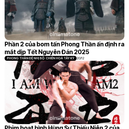
Phần 2 của bom tấn Phong Thần ấn định ra
mắt dịp Tết Nguyên Đán 2025
PHONG THẦN ĐỆ NHỊ BỘ: CHIẾN HOẢ TÂY KỲ
20/12
Phim hoạt hình Hùng Sư Thiếu Niên 2 của