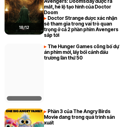
Avengers: Doomsday được ra
mắt, hé lộ tạo hình của Doctor
Doom
Doctor Strange được xác nhận
sẽ tham gia trong vai trò quan
18/12
trọng ở cả 2 phần phim Avengers
sắp tới
The Hunger Games công bố dự
án phim mới, lấy bối cảnh đấu
trường lần thứ 50
Phần 3 của The Angry Birds
Movie đang trong quá trình sản
xuất