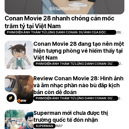
Conan Movie 28 nhanh chóng cán mốc
trăm tỷ tại Việt Nam
PHIM ĐIỆN ẢNH THÁM TỬ LỪNG DANH CONAN: DƯ ẢNH CỦA ĐỘC
28/0
NHÃN
7
Conan Movie 28 đang tạo nên một
hiện tượng phòng vé hiếm thấy tại
Việt Nam
PHIM ĐIỆN ẢNH THÁM TỬ LỪNG DANH CONAN: DƯ
21/
ẢNH CỦA ĐỘC NHÃN
07
Review Conan Movie 28: Hình ảnh
và âm nhạc phần nào bù đắp kịch
bản còn dễ đoán
PHIM ĐIỆN ẢNH THÁM TỬ LỪNG DANH CONAN: DƯ
20/
ẢNH CỦA ĐỘC NHÃN
07
Superman mới chưa được thị
trường quốc tế đón nhận
SUPERMAN
18/07