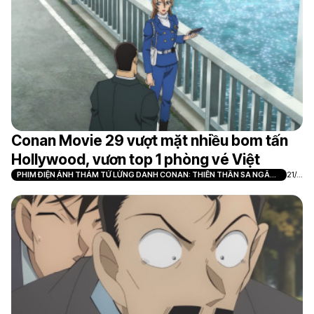
Conan Movie 29 vượt mặt nhiều bom tấn
Hollywood, vươn top 1 phòng vé Việt
PHIM ĐIỆN ẢNH THÁM TỬ LỪNG DANH CONAN: THIÊN THẦN SA NGÃ
21/0
TRÊN XA LỘ
7