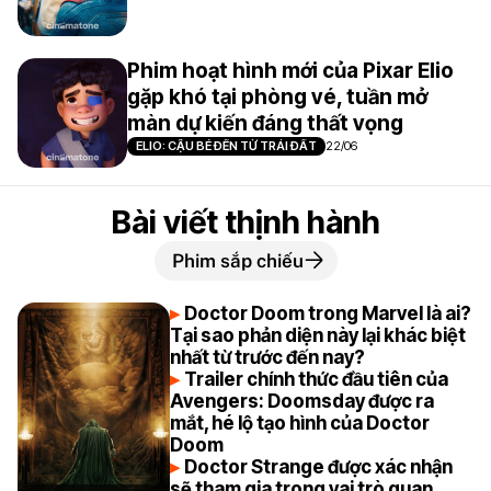
Phim hoạt hình mới của Pixar Elio
gặp khó tại phòng vé, tuần mở
màn dự kiến đáng thất vọng
ELIO: CẬU BÉ ĐẾN TỪ TRÁI ĐẤT
22/06
Bài viết thịnh hành
Phim sắp chiếu
Doctor Doom trong Marvel là ai?
Tại sao phản diện này lại khác biệt
nhất từ trước đến nay?
Trailer chính thức đầu tiên của
Avengers: Doomsday được ra
mắt, hé lộ tạo hình của Doctor
Doom
Doctor Strange được xác nhận
sẽ tham gia trong vai trò quan