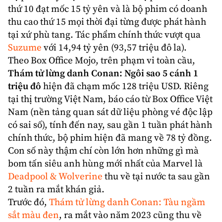
thứ 10 đạt mốc 15 tỷ yên và là bộ phim có
doanh
thu
cao thứ 15 mọi thời đại từng được phát hành
tại xứ phù tang. Tác phẩm chính thức vượt qua
Suzume
với 14,94 tỷ yên (93,57 triệu đô la).
Theo Box Office Mojo, trên phạm vi toàn cầu,
Thám tử lừng danh Conan: Ngôi sao 5 cánh 1
triệu đô
hiện đã chạm mốc 128 triệu USD. Riêng
tại thị trường Việt Nam, báo cáo từ Box Office Việt
Nam (nền tảng quan sát dữ liệu phòng vé độc lập
có sai số), tính đến nay, sau gần 1 tuần phát hành
chính thức, bộ phim hiện đã mang về 78 tỷ đồng.
Con số này thậm chí còn lớn hơn những gì mà
bom tấn siêu anh hùng mới nhất của Marvel là
Deadpool & Wolverine
thu về tại nước ta sau gần
2 tuần ra mắt khán giả.
Trước đó,
Thám tử lừng danh Conan: Tàu ngầm
sắt màu đen
, ra mắt vào năm 2023 cũng thu về