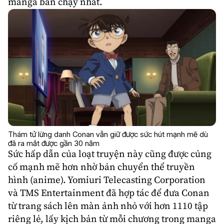
manga bán chạy nhất.
Thám tử lừng danh Conan vẫn giữ được sức hút mạnh mẽ dù
đã ra mắt được gần 30 năm
Sức hấp dẫn của loạt truyện này cũng được củng
cố mạnh mẽ hơn nhờ bản chuyển thể truyền
hình (anime). Yomiuri Telecasting Corporation
và TMS Entertainment đã hợp tác để đưa Conan
từ trang sách lên màn ảnh nhỏ với hơn 1110 tập
riêng lẻ, lấy kịch bản từ mỗi chương trong manga