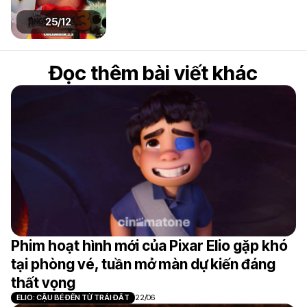
25/12
Đọc thêm bài viết khác
Phim hoạt hình mới của Pixar Elio gặp khó
tại phòng vé, tuần mở màn dự kiến đáng
thất vọng
ELIO: CẬU BÉ ĐẾN TỪ TRÁI ĐẤT
22/06