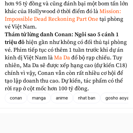
hơn 95 tỷ đồng và cũng đánh bại một bom tấn lớn
khác của Hollywood ở thời điểm đó là
Mission:
Impossible Dead Reckoning Part One
tại phòng
vé Việt Nam.
Thám tử lừng danh Conan: Ngôi sao 5 cánh 1
triệu đô
hiện gần như không có đối thủ tại phòng
vé. Phim tiếp tục có thêm 1 tuần trước khi dự án
kinh dị Việt Nam là
Ma Da
đổ bộ rạp chiếu. Tuy
nhiên, Ma Da sẽ được xếp hạng cao (dự kiến C18)
chính vì vậy, Conan vẫn còn rất nhiều cơ hội để
tạo lập doanh thu cao. Dự kiến, tác phẩm có thể
rời rạp ở cột mốc hơn 100 tỷ đồng.
conan
manga
anime
nhat ban
gosho aoyam