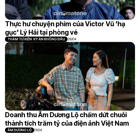
Thực hư chuyện phim của Victor Vũ 'hạ
gục' Lý Hải tại phòng vé
THÁM TỬ KIÊN: KỲ ÁN KHÔNG ĐẦU
28/04
Doanh thu Âm Dương Lộ chấm dứt chuỗi
thành tích trăm tỷ của điện ảnh Việt Nam
ÂM DƯƠNG LỘ
01/04