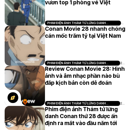
vươn top 1 phòng vé Việt
PHIM ĐIỆN ẢNH THÁM TỬ LỪNG DANH
21/
CONAN: THIÊN THẦN SA NGÃ TRÊN XA LỘ
07
Conan Movie 28 nhanh chóng
cán mốc trăm tỷ tại Việt Nam
PHIM ĐIỆN ẢNH THÁM TỬ LỪNG DANH
28/
CONAN: DƯ ẢNH CỦA ĐỘC NHÃN
07
Review Conan Movie 28: Hình
ảnh và âm nhạc phần nào bù
đắp kịch bản còn dễ đoán
PHIM ĐIỆN ẢNH THÁM TỬ LỪNG DANH
20/
CONAN: DƯ ẢNH CỦA ĐỘC NHÃN
07
Phim điện ảnh Thám tử lừng
danh Conan thứ 28 được ấn
định ra mắt vào đầu năm tới