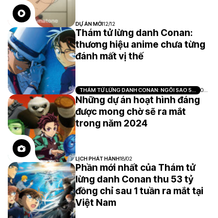
DỰ ÁN MỚI
12/12
Thám tử lừng danh Conan:
thương hiệu anime chưa từng
đánh mất vị thế
THÁM TỬ LỪNG DANH CONAN: NGÔI SAO 5
07/
CÁNH 1 TRIỆU ĐÔ
08
Những dự án hoạt hình đáng
được mong chờ sẽ ra mắt
trong năm 2024
LỊCH PHÁT HÀNH
18/02
Phần mới nhất của Thám tử
lừng danh Conan thu 53 tỷ
đồng chỉ sau 1 tuần ra mắt tại
Việt Nam