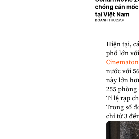
chóng cán mốc 
tại Việt Nam
DOANH THU
28/07
Hiện tại, c
phố lớn với
Cinematone
nước với 5
này lớn hơn
255 phòng 
Tỉ lệ rạp c
Trong số đó
chỉ từ 3 đế