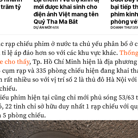
trăm tỷ
mới được khai sinh cho
bại tiếp 
điện ảnh Việt mang tên
phim kinh 
Quỷ Tha Ma Bắt
phòng vé
DỰ ÁN MỚI
14/06
DOANH THU
13/0
ác
rạp chiếu phim
ở nước ta chủ yếu phân bố ở 
 tỉ lệ áp đảo hơn so với các khu vực khác.
Thống
 cho thấy
, Tp. Hồ Chí Minh hiện là địa phương
6 cụm rạp và 335 phòng chiếu hiện đang khai th
 rất nhiều so với vị trí số 2 là thủ đô Hà Nội vớ
chiếu.
hiếu phim hiện tại cũng chỉ mới phủ sóng 53/63 
, 22 tỉnh chỉ sở hữu duy nhất 1 rạp chiếu với q
n 5 phòng chiếu.