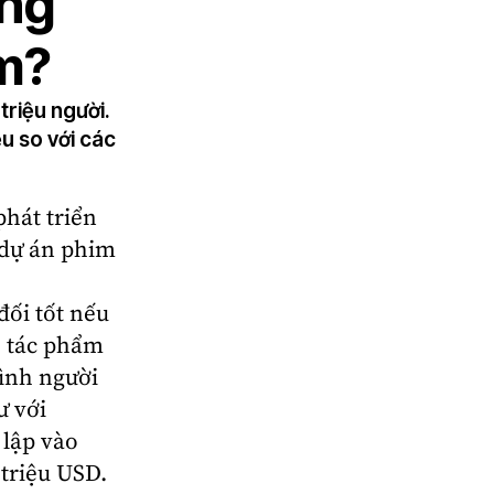
ang
im?
triệu người.
ều so với các
hát triển
 dự án phim
đối tốt nếu
n, tác phẩm
ình người
ư với
 lập vào
 triệu USD.