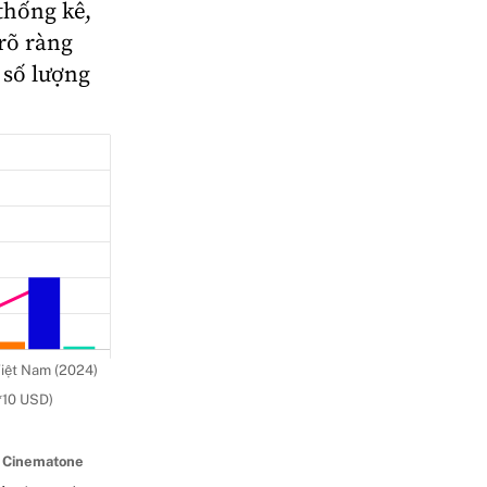
thống kê,
 rõ ràng
 số lượng