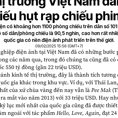
ị trường Việt Nam đ
iếu hụt rạp chiếu ph
ện có khoảng hơn 1100 phòng chiếu trên dân số 101 
lệ số dân/phòng chiếu là 90,5 nghìn, cao hơn rất nhi
quốc gia có nền điện ảnh phát triển trên thế giới.
09/02/2025 15:56 (GMT+7)
ghiệp điện ảnh tại
Việt Nam
đã có những bước p
rong các năm qua, trong đó chúng ta cũng đã có
c 550 tỷ đồng (gần 22 triệu USD).
cảnh kinh tế thị trường, đây là thành tích tương 
quốc gia khác trong khu vực. Ví dụ, với Thái La
hất của xứ chùa vàng đến nay vẫn là
Pee Mak
(T
ra mắt vào năm 2013) với 33 triệu USD. Hay nh
 kỷ lục mới nhất của quốc gia cũng đã được thiết
ăm ngoái với tác phẩm
Hello, Love, Again
, đạt 24