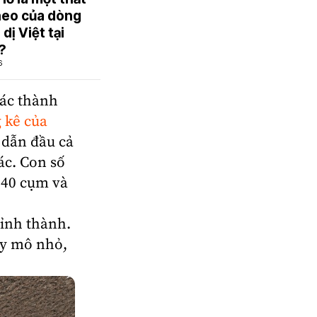
theo của dòng
dị Việt tại
?
6
các thành
 kê của
 dẫn đầu cả
ác. Con số
i 40 cụm và
tỉnh thành.
uy mô nhỏ,