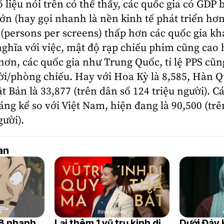
 liệu nói trên có thể thấy, các quốc gia có GDP
ớn (hay gọi nhanh là nền kinh tế phát triển hơ
S (persons per screens) thấp hơn các quốc gia kh
nghĩa với việc, mật độ rạp chiếu phim cũng cao 
ơn, các quốc gia như Trung Quốc, tỉ lệ PPS cũn
ời/phòng chiếu. Hay với Hoa Kỳ là 8,585, Hàn Q
t Bản là 33,877 (trên dân số 124 triệu người). Cá
ng kể so với Việt Nam, hiện đang là 90,500 (trê
gười).
uan
8 nhanh
Lại thêm 1 vũ trụ kinh dị
Dưới Đáy 