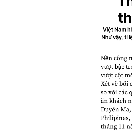
Th
th
Việt Nam hi
Như vậy, tỉ 
Nền công n
vượt bậc t
vượt cột mố
Xét về bối 
so với các 
ăn khách n
Duyên Ma, 
Philipines,
tháng 11 n