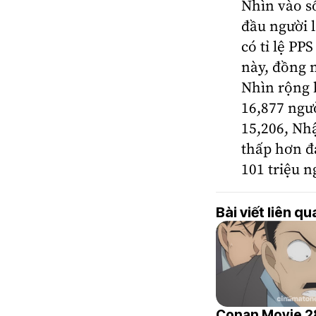
Nhìn vào số
đầu người l
có tỉ lệ PP
này, đồng 
Nhìn rộng h
16,877 ngư
15,206, Nhậ
thấp hơn đá
101 triệu n
Bài viết liên q
Conan Movie 2