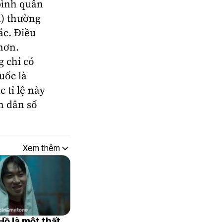
 bình quân
n) thường
ác. Điều
hơn.
g chỉ có
uốc là
c tỉ lệ này
n dân số
Xem thêm
Hồ là một thất