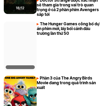
Doctor Strange được xác nhận
sẽ tham gia trong vai trò quan
18/12
trọng ở cả 2 phần phim Avengers
sắp tới
The Hunger Games công bố dự
án phim mới, lấy bối cảnh đấu
trường lần thứ 50
Phần 3 của The Angry Birds
Movie đang trong quá trình sản
xuất