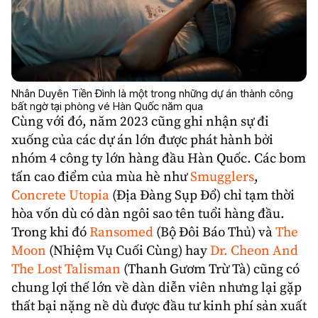
Nhân Duyên Tiền Đình là một trong những dự án thành công
bất ngờ tại phòng vé Hàn Quốc năm qua
Cùng với đó, năm 2023 cũng ghi nhận sự đi
xuống của các dự án lớn được phát hành bởi
nhóm 4 công ty lớn hàng đầu Hàn Quốc. Các bom
tấn cao điểm của mùa hè như
Smugglers
,
Concrete Utopia
(Địa Đàng Sụp Đổ) chỉ tạm thời
hòa vốn dù có dàn ngôi sao tên tuổi hàng đầu.
Trong khi đó
Ransomed
(Bộ Đôi Báo Thủ) và
The
Moon
(Nhiệm Vụ Cuối Cùng) hay
Dr. Cheon And
The Lost Talisman
(Thanh Gươm Trừ Tà) cũng có
chung lợi thế lớn về dàn diễn viên nhưng lại gặp
thất bại nặng nề dù được đầu tư kinh phí sản xuất