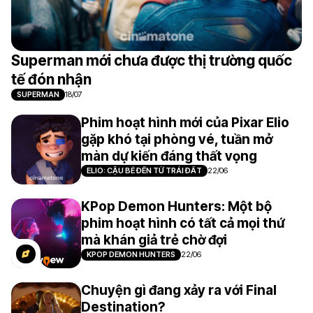
Superman mới chưa được thị trường quốc
tế đón nhận
SUPERMAN
18/07
Phim hoạt hình mới của Pixar Elio
gặp khó tại phòng vé, tuần mở
màn dự kiến đáng thất vọng
ELIO: CẬU BÉ ĐẾN TỪ TRÁI ĐẤT
22/06
KPop Demon Hunters: Một bộ
phim hoạt hình có tất cả mọi thứ
mà khán giả trẻ chờ đợi
KPOP DEMON HUNTERS
22/06
Chuyện gì đang xảy ra với Final
Destination?