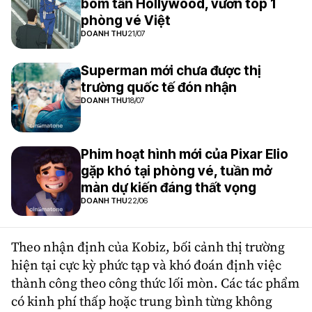
bom tấn Hollywood, vươn top 1
phòng vé Việt
DOANH THU
21/07
Superman mới chưa được thị
trường quốc tế đón nhận
DOANH THU
18/07
Phim hoạt hình mới của Pixar Elio
gặp khó tại phòng vé, tuần mở
màn dự kiến đáng thất vọng
DOANH THU
22/06
Theo nhận định của Kobiz, bối cảnh thị trường
hiện tại cực kỳ phức tạp và khó đoán định việc
thành công theo công thức lối mòn. Các tác phẩm
có kinh phí thấp hoặc trung bình từng không