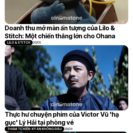
Doanh thu mở màn ấn tượng của Lilo &
Stitch: Một chiến thắng lớn cho Ohana
LILO & STITCH
26/05
Thực hư chuyện phim của Victor Vũ 'hạ
gục' Lý Hải tại phòng vé
THÁM TỬ KIÊN: KỲ ÁN KHÔNG ĐẦU
28/04