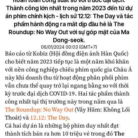
hoàn toàn công suất so với trước đại dịch.
Thành công lớn nhất trong năm 2023 đến từ dự
án phim chính kịch - lịch sử 12.12: The Day và tác
phẩm hành động ra mắt dịp đầu hè là The
Roundup: No Way Out với sự góp mặt của Ma
Dong-seok.
06/01/2024 00:03 (GMT+7)
Báo cáo từ Kobiz (Hội đồng điện ảnh
Hàn Quốc
)
cho biết năm 2023 tiếp tục là một năm khó khăn
với nền công nghiệp chiếu phim quốc gia Châu Á
này khi
doanh thu
từ hoạt động phân phối phim
vẫn chưa thể quay trở lại ngang bằng so với thời
kỳ trước đại dịch COVID-19. Hai tác phẩm thành
công nhất tại thị trường này trong năm qua là
The Roundup: No Way Out
(Vây Hãm: Không Lối
Thoát) và
12.12: The Day
.
Cả hai dự án là những bộ phim duy nhất đạt
thành tích bán ra hơn 10 triệu vé trong đó
The