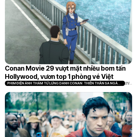
Conan Movie 29 vượt mặt nhiều bom tấn
Hollywood, vươn top 1 phòng vé Việt
PHIM ĐIỆN ẢNH THÁM TỬ LỪNG DANH CONAN: THIÊN THẦN SA NGÃ
21/0
TRÊN XA LỘ
7