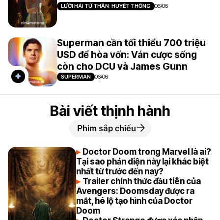
LƯỠI HÁI TỬ THẦN: HUYẾT THỐNG
06/06
Superman cần tối thiểu 700 triệu
USD để hòa vốn: Ván cược sống
còn cho DCU và James Gunn
SUPERMAN
06/06
Bài viết thịnh hành
Phim sắp chiếu
Doctor Doom trong Marvel là ai?
Tại sao phản diện này lại khác biệt
nhất từ trước đến nay?
Trailer chính thức đầu tiên của
Avengers: Doomsday được ra
mắt, hé lộ tạo hình của Doctor
Doom