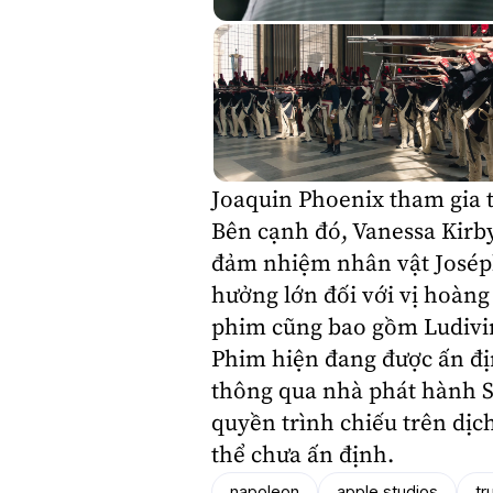
Joaquin Phoenix
tham gia t
Bên cạnh đó,
Vanessa Kirb
đảm nhiệm nhân vật Joséph
hưởng lớn đối với vị hoàng
phim cũng bao gồm
Ludivi
Phim hiện đang được ấn địn
thông qua nhà phát hành
S
quyền trình chiếu trên dịc
thể chưa ấn định.
napoleon
apple studios
tr