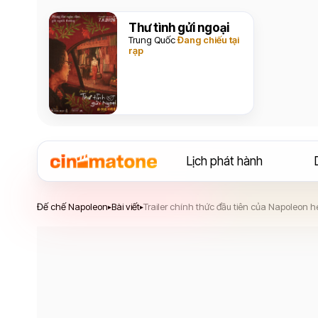
Thư tình gửi ngoại
Trung Quốc
Đang chiếu tại
rạp
Lịch phát hành
Đế chế Napoleon
Đế chế Napoleon
Bài viết
Trailer chính thức đầu tiên của Napoleon hé
▸
▸