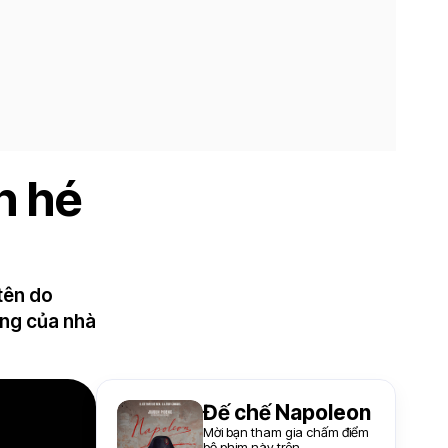
n hé
tên do
ắng của nhà
Đế chế Napoleon
Mời bạn tham gia chấm điểm
bộ phim này trên