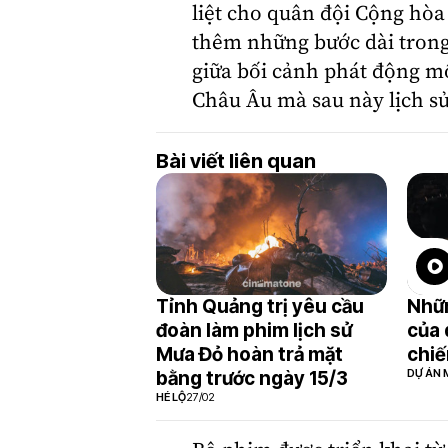
liệt cho quân đội Cộng hòa
thêm những bước dài trong
giữa bối cảnh phát động m
Châu Âu mà sau này lịch sử
Bài viết liên quan
Tỉnh Quảng trị yêu cầu
Nhữn
đoàn làm phim lịch sử
của 
Mưa Đỏ hoàn trả mặt
chiế
DỰ ÁN 
bằng trước ngày 15/3
HÉ LỘ
27/02