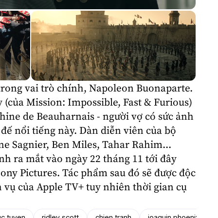
rong vai trò chính, Napoleon Buonaparte.
y
(của Mission: Impossible, Fast & Furious)
ine de Beauharnais - người vợ có sức ảnh
 đế nổi tiếng này. Dàn diễn viên của bộ
ne Sagnier
,
Ben Miles
,
Tahar Rahim
...
h ra mắt vào ngày 22 tháng 11 tới đây
ony Pictures
. Tác phẩm sau đó sẽ được độc
h vụ của Apple TV+ tuy nhiên thời gian cụ
uc tuyen
ridley scott
chien tranh
joaquin phoenix