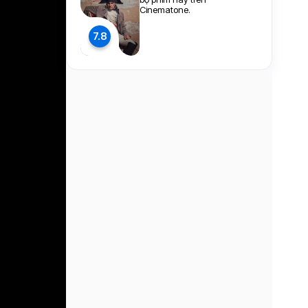
Cinematone.
7.8