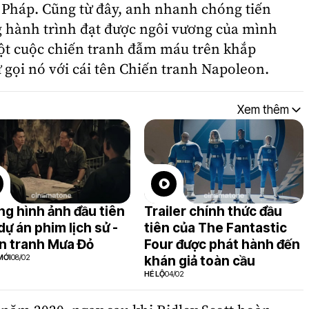
 Pháp. Cũng từ đây, anh nhanh chóng tiến
 hành trình đạt được ngôi vương của mình
ột cuộc
chiến tranh
đẫm máu trên khắp
 gọi nó với cái tên Chiến tranh Napoleon.
Xem thêm
g hình ảnh đầu tiên
Trailer chính thức đầu
dự án phim lịch sử -
tiên của The Fantastic
n tranh Mưa Đỏ
Four được phát hành đến
MỚI
08/02
khán giả toàn cầu
HÉ LỘ
04/02