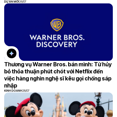
DỰ ÁN MỚI
26/07
Thương vụ Warner Bros. bán mình: Từ hủy
bỏ thỏa thuận phút chót với Netflix đến
việc hàng nghìn nghệ sĩ kêu gọi chống sáp
nhập
KINH DOANH
28/07