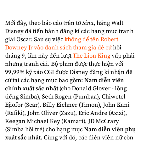
Mới đây, theo báo cáo trên tờ
Sina
, hãng
Walt
Disney
đã tiến hành đăng kí các hạng mục
tranh
giải Oscar
. Sau sự việc
không để tên Robert
Downey Jr vào danh sách tham gia đề cử
hồi
tháng 9, lần này đến lượt
The Lion King
vấp phải
nhưng tranh cãi. Bộ phim được thực hiện với
99,99% kỹ xảo
CGI
được
Disney
đăng kí nhận đề
cử tại các hạng mục bao gồm:
Nam diễn viên
chính xuất sắc nhất
(cho
Donald Glover
- lồng
tiếng Simba), Seth Rogen (Pumbaa), Chiwetel
Ejiofor (Scar), Billy Eichner (Timon), John Kani
(Rafiki), John Oliver (Zazu), Eric Andre (Azizi),
Keegan Michael Key (Kamari), JD McCrary
(Simba hồi trẻ) cho hạng mục
Nam diễn viên phụ
xuất sắc nhất
. Cùng với đó, các diễn viên nữ còn