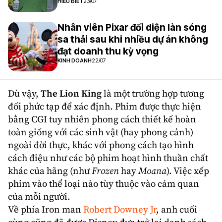
HIỂU BIẾT
23/07
Nhân viên Pixar đối diện làn sóng
sa thải sau khi nhiều dự án không
đạt doanh thu kỳ vọng
KINH DOANH
22/07
Dù vậy,
The Lion King
là một trường hợp tương
đối phức tạp để xác định. Phim được thực hiện
bằng CGI tuy nhiên phong cách thiết kế hoàn
toàn giống với các sinh vật (hay phong cảnh)
ngoài đời thực, khác với phong cách tạo hình
cách điệu như các bộ phim hoạt hình thuần chất
khác của hãng (như
Frozen
hay
Moana
). Việc xếp
phim vào thể loại nào tùy thuộc vào cảm quan
của mỗi người.
Về phía
Iron man
Robert Downey Jr
, anh cuối