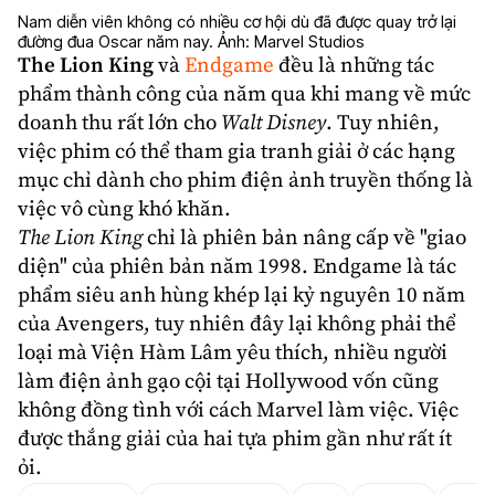
Nam diễn viên không có nhiều cơ hội dù đã được quay trở lại
đường đua Oscar năm nay. Ảnh: Marvel Studios
The Lion King
và
Endgame
đều là những tác
phẩm thành công của năm qua khi mang về mức
doanh thu rất lớn cho
Walt Disney
. Tuy nhiên,
việc phim có thể tham gia tranh giải ở các hạng
mục chỉ dành cho phim điện ảnh truyền thống là
việc vô cùng khó khăn.
The Lion King
chỉ là phiên bản nâng cấp về "giao
diện" của phiên bản năm 1998.
Endgame
là tác
phẩm siêu anh hùng khép lại kỷ nguyên 10 năm
của
Avengers
, tuy nhiên đây lại không phải thể
loại mà Viện Hàm Lâm yêu thích, nhiều người
làm điện ảnh gạo cội tại Hollywood vốn cũng
không đồng tình với cách
Marvel
làm việc. Việc
được thắng giải của hai tựa phim gần như rất ít
ỏi.