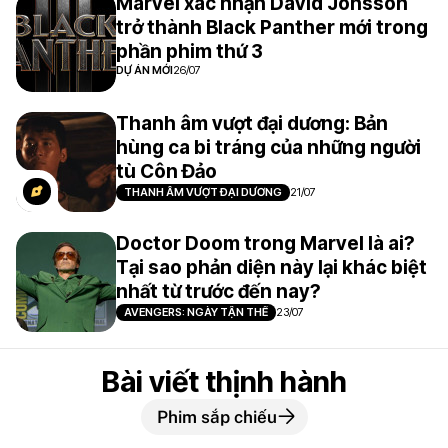
Marvel xác nhận David Jonsson
trở thành Black Panther mới trong
phần phim thứ 3
DỰ ÁN MỚI
26/07
Thanh âm vượt đại dương: Bản
hùng ca bi tráng của những người
tù Côn Đảo
THANH ÂM VƯỢT ĐẠI DƯƠNG
21/07
Doctor Doom trong Marvel là ai?
Tại sao phản diện này lại khác biệt
nhất từ trước đến nay?
AVENGERS: NGÀY TẬN THẾ
23/07
Bài viết thịnh hành
Phim sắp chiếu