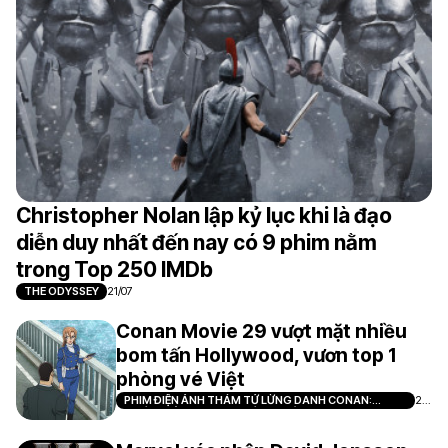
Christopher Nolan lập kỷ lục khi là đạo
diễn duy nhất đến nay có 9 phim nằm
trong Top 250 IMDb
THE ODYSSEY
21/07
Conan Movie 29 vượt mặt nhiều
bom tấn Hollywood, vươn top 1
phòng vé Việt
PHIM ĐIỆN ẢNH THÁM TỬ LỪNG DANH CONAN:
21/
THIÊN THẦN SA NGÃ TRÊN XA LỘ
07