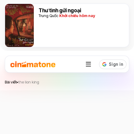
Thư tình gửi ngoại
Trung Quốc
Khởi chiếu hôm nay
Bài viết
the lion king
▸