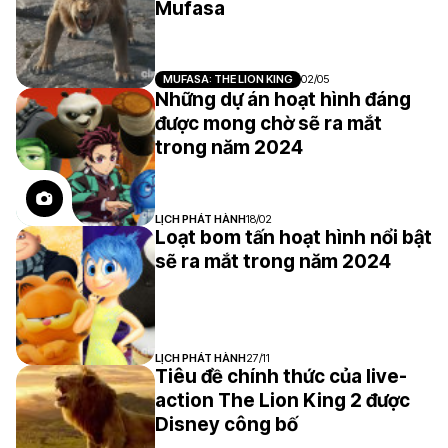
Mufasa
MUFASA: THE LION KING
02/05
Những dự án hoạt hình đáng
được mong chờ sẽ ra mắt
trong năm 2024
LỊCH PHÁT HÀNH
18/02
Loạt bom tấn hoạt hình nổi bật
sẽ ra mắt trong năm 2024
LỊCH PHÁT HÀNH
27/11
Tiêu đề chính thức của live-
action The Lion King 2 được
Disney công bố