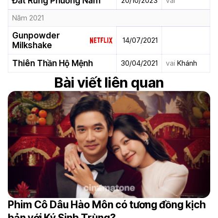
Đất Rừng Phương Nam
20/10/2023
vai
Năm 2021
Gunpowder
14/07/2021
Milkshake
Thiên Thần Hộ Mệnh
30/04/2021
vai
Khánh
Bài viết liên quan
Phim Cô Dâu Hào Môn có tương đồng kịch
bản với Ký Sinh Trùng?