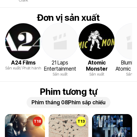
Đơn vị sản xuất
A24 Films
21 Laps
Atomic
Blumh
Sản xuất/ Phát hành
Entertainment
Monster
Atomic M
Sản xuất
Sản xuất
Sản x
Phim tương tự
Phim tháng 08
Phim sắp chiếu
T18
T13