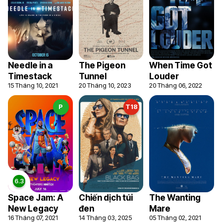
Needle in a
The Pigeon
When Time Got
Timestack
Tunnel
Louder
15 Tháng 10, 2021
20 Tháng 10, 2023
20 Tháng 06, 2022
P
T18
Space Jam: A
Chiến dịch túi
The Wanting
New Legacy
đen
Mare
16 Tháng 07, 2021
14 Tháng 03, 2025
05 Tháng 02, 2021