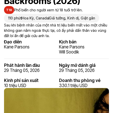
Backrooms (2026)
Phổ biến cho người xem từ 18 tuổi trở lên.
T18
110 phút
Hoa Kỳ
,
Canada
Giả tưởng
,
Kinh dị
,
Giật gân
Sau khi bệnh nhân của một nhà trị liệu biến mất vào một chiều
không gian nằm ngoài thực tại, cô ấy phải dấn thân vào vùng
đất bí ẩn để giải cứu anh ta.
Đạo diễn
Kịch bản
Kane Parsons
Kane Parsons
Will Soodik
Phát hành lần đầu
Ngày mở đánh giá
29 Tháng 05, 2026
29 Tháng 05, 2026
Kinh phí sản xuất
Doanh thu phòng vé
10 triệu USD
330.1 triệu USD