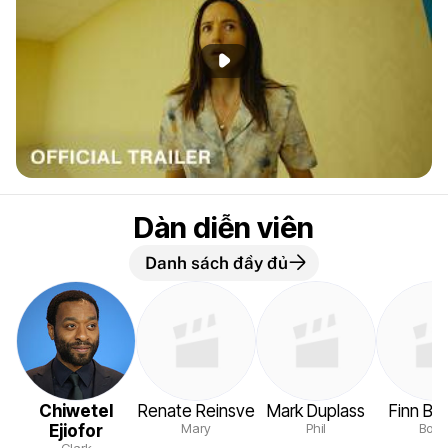
Phát đoạn giới thiệu
Dàn diễn viên
Danh sách đầy đủ
Chiwetel
Renate Reinsve
Mark Duplass
Finn Be
Mary
Phil
Bobb
Ejiofor
Clark