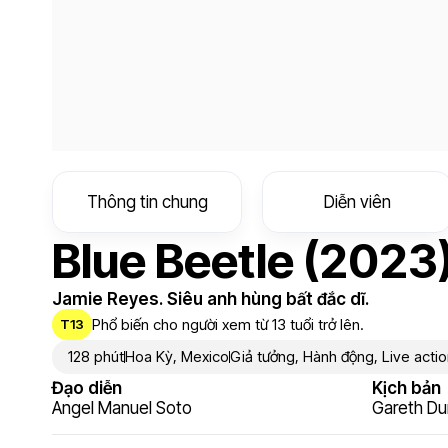
Thông tin chung
Diễn viên
Blue Beetle (2023
Jamie Reyes. Siêu anh hùng bất đắc dĩ.
Phổ biến cho người xem từ 13 tuổi trở lên.
T13
128 phút
Hoa Kỳ
,
Mexico
Giả tưởng
,
Hành động
,
Live acti
Đạo diễn
Kịch bản
Angel Manuel Soto
Gareth Du