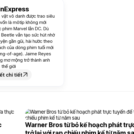
VnExpress
 vật vô danh được trao siêu
 vốn là môtíp không mới
c phim Marvel lẫn DC. Dù
e Beetle vẫn tạo sức hút nhờ
uyện gần gũi, hài hước theo
ch của dòng phim tuổi mới
ing-of-age). Jaime Reyes
g mơ mộng trở thành anh
thế giới
ết chi tiết
c
Warner Bros từ bỏ kế hoạch phát trự
trở lại với rạp chiếu phim kể từ năm s