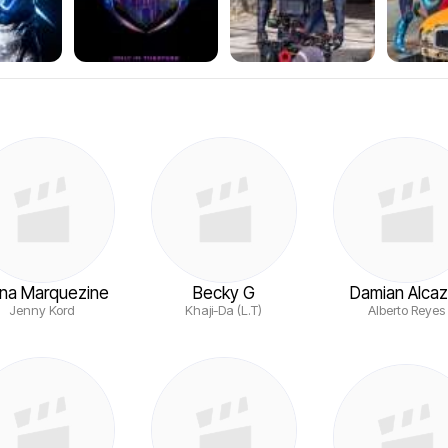
na Marquezine
Becky G
Damian Alcaz
Jenny Kord
Khaji-Da (L.T)
Alberto Reyes