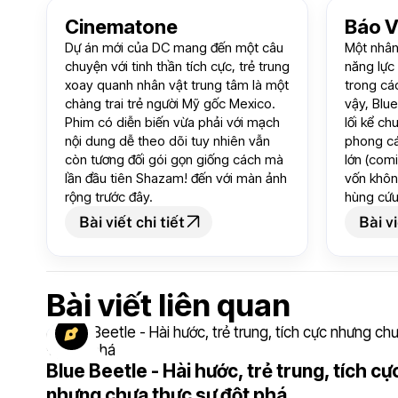
Cinematone
Báo 
Dự án mới của DC mang đến một câu
Một nhân
chuyện với tinh thần tích cực, trẻ trung
năng lực
xoay quanh nhân vật trung tâm là một
trong cá
chàng trai trẻ người Mỹ gốc Mexico.
vậy, Blu
Phim có diễn biến vừa phải với mạch
lối kể ch
nội dung dễ theo dõi tuy nhiên vẫn
phong cá
còn tương đối gói gọn giống cách mà
lớn (com
lần đầu tiên Shazam! đến với màn ảnh
vốn khôn
rộng trước đây.
hùng cứu 
Bài viết chi tiết
Bài vi
Bài viết liên quan
Blue Beetle - Hài hước, trẻ trung, tích cự
nhưng chưa thực sự đột phá