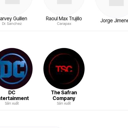
arvey Guillen
Raoul Max Trujillo
Jorge Jimen
Dr. Sanchez
Carapax
DC
The Safran
ntertainment
Company
Sản xuất
Sản xuất