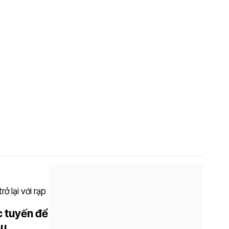
c tuyến để
au