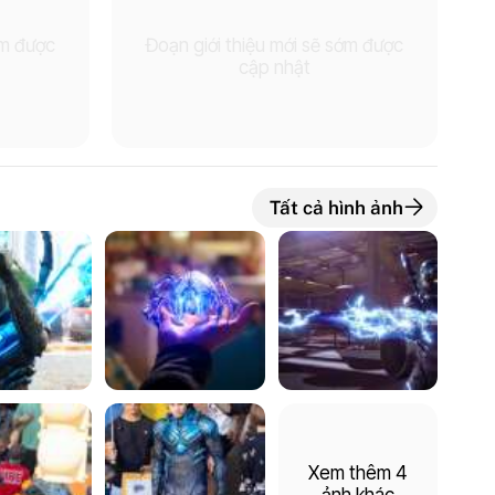
ớm được
Đoạn giới thiệu mới sẽ sớm được
cập nhật
Tất cả hình ảnh
Xem thêm 4
ảnh khác