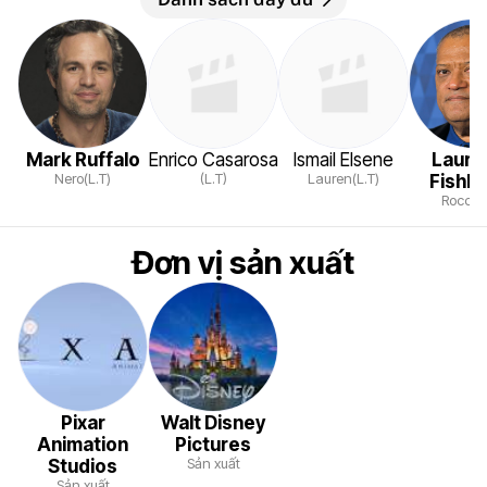
Mark Ruffalo
Enrico Casarosa
Ismail Elsene
Laure
Nero(L.T)
(L.T)
Lauren(L.T)
Fishb
Rocco(L
Đơn vị sản xuất
Pixar
Walt Disney
Animation
Pictures
Sản xuất
Studios
Sản xuất