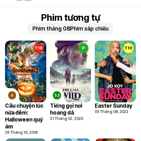
Phim tương tự
Phim tháng 08
Phim sắp chiếu
T18
P
T13
Câu chuyện lúc
Tiếng gọi nơi
Easter Sunday
05 Tháng 08, 2022
nửa đêm:
hoang dã
21 Tháng 02, 2020
Halloween quỷ
ám
26 Tháng 10, 2018