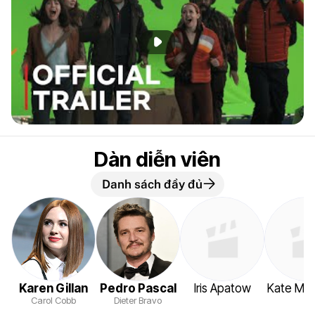
Phát đoạn giới thiệu
Dàn diễn viên
Danh sách đầy đủ
Karen Gillan
Pedro Pascal
Iris Apatow
Kate Mc
Carol Cobb
Dieter Bravo