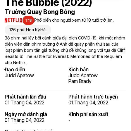
The Bubble (2022)
Trường Quay Bong Bóng
Phổ biến cho người xem từ 18 tuổi trở lên.
T18
126 phút
Hoa Kỳ
Hài
Bộ phim hài lấy bối cảnh giữa đại dịch COVID-19, khi một nhóm
diễn viên đến phim trường ở Anh để quay phần thứ sáu của
loạt phim bom tấn giả tưởng chủ đề khủng long với tựa đề Cliff
Beasts 6: The Battle for Everest: Memories of the Requiem
cho Netflix.
Đạo diễn
Kịch bản
Judd Apatow
Judd Apatow
Pam Brady
Phát hành lần đầu
Phát hành trực tuyến
01 Tháng 04, 2022
01 Tháng 04, 2022
Ngày mở đánh giá
Kinh phí sản xuất
01 Tháng 04, 2022
-