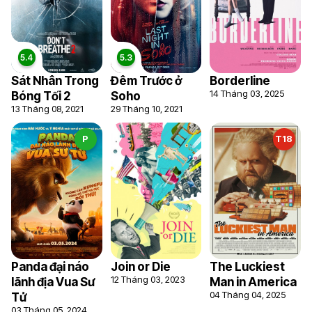
Sát Nhân Trong
Đêm Trước ở
Borderline
14 Tháng 03, 2025
Bóng Tối 2
Soho
13 Tháng 08, 2021
29 Tháng 10, 2021
P
T18
Panda đại náo
Join or Die
The Luckiest
12 Tháng 03, 2023
lãnh địa Vua Sư
Man in America
04 Tháng 04, 2025
Tử
03 Tháng 05, 2024