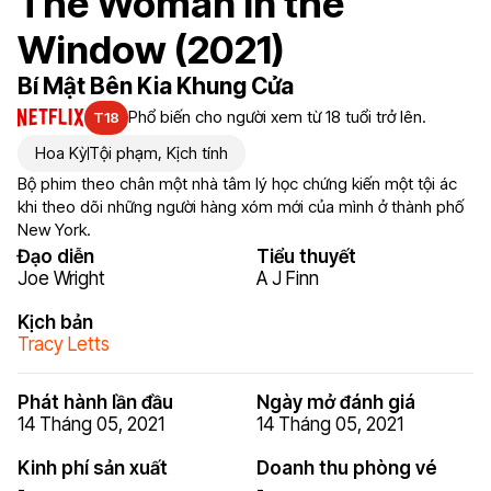
The Woman in the
Window (2021)
Bí Mật Bên Kia Khung Cửa
Phổ biến cho người xem từ 18 tuổi trở lên.
T18
Hoa Kỳ
Tội phạm
,
Kịch tính
Bộ phim theo chân một nhà tâm lý học chứng kiến ​​một tội ác
khi theo dõi những người hàng xóm mới của mình ở thành phố
New York.
Đạo diễn
Tiểu thuyết
Joe Wright
A J Finn
Kịch bản
Tracy Letts
Phát hành lần đầu
Ngày mở đánh giá
14 Tháng 05, 2021
14 Tháng 05, 2021
Kinh phí sản xuất
Doanh thu phòng vé
-
-