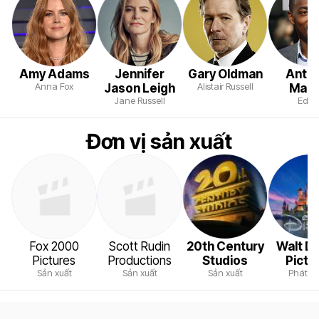
Amy Adams
Jennifer
Gary Oldman
Anth
Anna Fox
Alistair Russell
Jason Leigh
Mack
Jane Russell
Ed F
Đơn vị sản xuất
Fox 2000
Scott Rudin
20th Century
Walt D
Pictures
Productions
Studios
Pictu
Sản xuất
Sản xuất
Sản xuất
Phát h