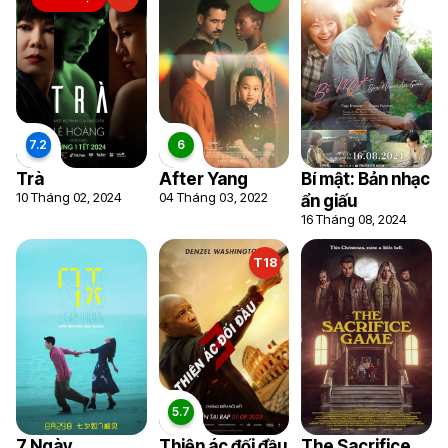
Trà
After Yang
Bí mật: Bản nhạc
10 Tháng 02, 2024
04 Tháng 03, 2022
ẩn giấu
16 Tháng 08, 2024
T18
7 Ngày
Thiện ác đối đầu
The Sacrifice