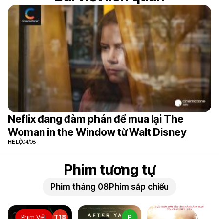
Neflix đang đàm phán để mua lại The
Woman in the Window từ Walt Disney
HÉ LỘ
04/08
Phim tương tự
Phim tháng 08
Phim sắp chiếu
Phim Việt
T18
P