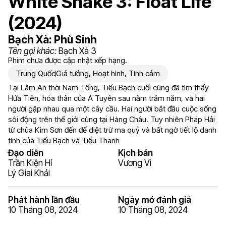
White Snake 3: Float Life
(2024)
Bạch Xà: Phù Sinh
Tên gọi khác:
Bạch Xà 3
Phim chưa được cập nhật xếp hạng.
Trung Quốc
Giả tưởng
,
Hoạt hình
,
Tình cảm
Tại Lâm An thời Nam Tống, Tiểu Bạch cuối cùng đã tìm thấy
Hứa Tiên, hóa thân của A Tuyên sau năm trăm năm, và hai
người gặp nhau qua một cây cầu. Hai người bắt đầu cuộc sống
sôi động trên thế giới cùng tại Hàng Châu. Tuy nhiên Pháp Hải
từ chùa Kim Sơn đến để diệt trừ ma quỷ và bất ngờ tiết lộ danh
tính của Tiểu Bạch và Tiểu Thanh
Đạo diễn
Kịch bản
Trần Kiện Hỉ
Vương Vi
Lý Giai Khải
Phát hành lần đầu
Ngày mở đánh giá
10 Tháng 08, 2024
10 Tháng 08, 2024