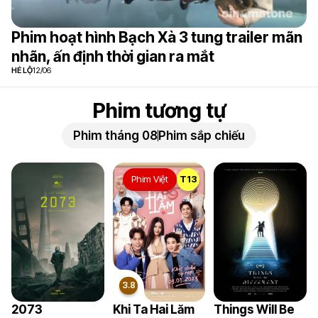
Phim hoạt hình Bạch Xà 3 tung trailer mãn
nhãn, ấn định thời gian ra mắt
HÉ LỘ
12/06
Phim tương tự
Phim tháng 08
Phim sắp chiếu
Phim Việt
T13
8.4
7
2073
Khi Ta Hai Lăm
Things Will Be