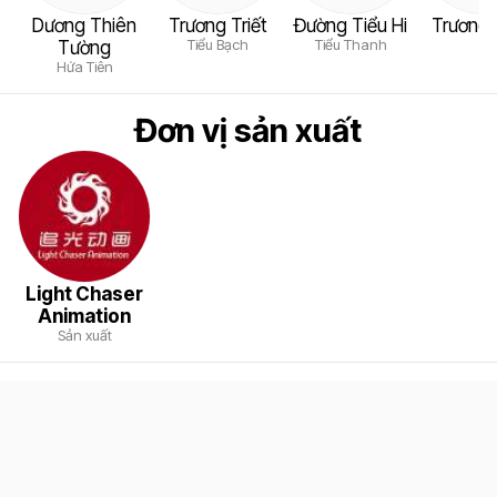
Dương Thiên
Trương Triết
Đường Tiểu Hi
Trương
Tiểu Bạch
Tiểu Thanh
Tường
Hứa Tiên
Đơn vị sản xuất
Light Chaser
Animation
Sản xuất