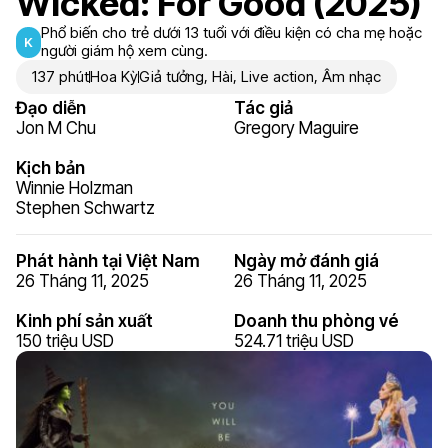
Wicked: For Good (2025)
Phổ biến cho trẻ dưới 13 tuổi với điều kiện có cha mẹ hoặc
K
người giám hộ xem cùng.
137 phút
Hoa Kỳ
Giả tưởng
,
Hài
,
Live action
,
Âm nhạc
Đạo diễn
Tác giả
Jon M Chu
Gregory Maguire
Kịch bản
Winnie Holzman
Stephen Schwartz
Phát hành tại Việt Nam
Ngày mở đánh giá
26 Tháng 11, 2025
26 Tháng 11, 2025
Kinh phí sản xuất
Doanh thu phòng vé
150 triệu USD
524.71 triệu USD