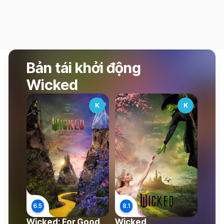
Bản tái khởi động
Wicked
K
K
Wicked: For Good
Wicked