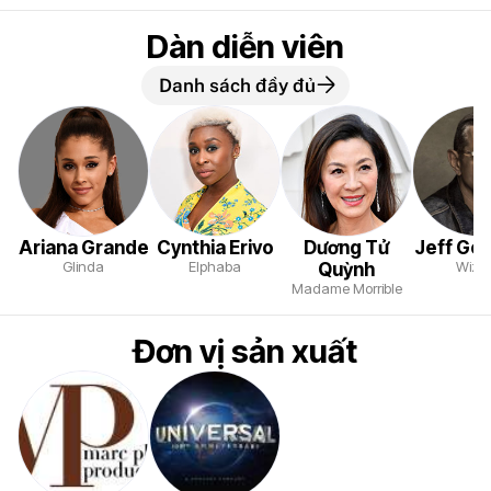
Dàn diễn viên
Danh sách đầy đủ
Ariana Grande
Cynthia Erivo
Dương Tử
Jeff Go
Glinda
Elphaba
Wiza
Quỳnh
Madame Morrible
Đơn vị sản xuất