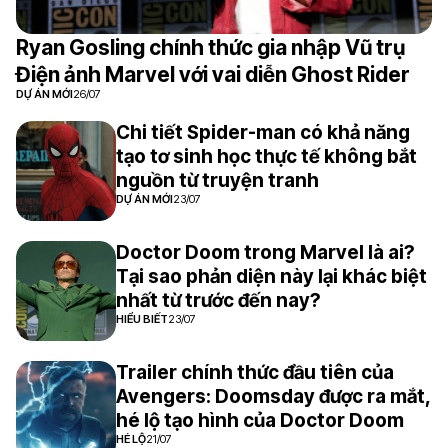
Ryan Gosling chính thức gia nhập Vũ trụ
Điện ảnh Marvel với vai diễn Ghost Rider
DỰ ÁN MỚI
26/07
Chi tiết Spider-man có khả năng
tạo tơ sinh học thực tế không bắt
nguồn từ truyện tranh
DỰ ÁN MỚI
23/07
Doctor Doom trong Marvel là ai?
Tại sao phản diện này lại khác biệt
nhất từ trước đến nay?
HIỂU BIẾT
23/07
Trailer chính thức đầu tiên của
Avengers: Doomsday được ra mắt,
hé lộ tạo hình của Doctor Doom
HÉ LỘ
21/07