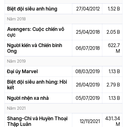
Biệt đội siêu anh hùng
27/04/2012
1.52 B
Năm 2018
Avengers: Cuộc chiến vô
25/04/2018
2.05 B
cực
Người kiến và Chiến binh
622.7
06/07/2018
Ong
M
Năm 2019
Đại úy Marvel
08/03/2019
1.13 B
Biệt đội siêu anh hùng: Hồi
26/04/2019
2.79 B
kết
Người nhện xa nhà
05/07/2019
1.13 B
Năm 2021
Shang-Chi và Huyền Thoại
431.34
12/11/2021
Thập Luân
M