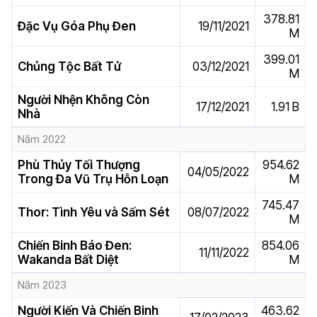
378.81
Đặc Vụ Góa Phụ Đen
19/11/2021
M
399.01
Chủng Tộc Bất Tử
03/12/2021
M
Người Nhện Không Còn
17/12/2021
1.91 B
Nhà
Năm 2022
Phù Thủy Tối Thượng
954.62
04/05/2022
Trong Đa Vũ Trụ Hỗn Loạn
M
745.47
Thor: Tình Yêu và Sấm Sét
08/07/2022
M
Chiến Binh Báo Đen:
854.06
11/11/2022
Wakanda Bất Diệt
M
Năm 2023
Người Kiến Và Chiến Binh
463.62