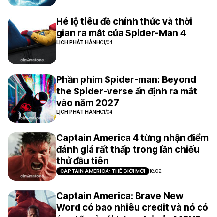
Hé lộ tiêu đề chính thức và thời
gian ra mắt của Spider-Man 4
LỊCH PHÁT HÀNH
01/04
Phần phim Spider-man: Beyond
the Spider-verse ấn định ra mắt
vào năm 2027
LỊCH PHÁT HÀNH
01/04
Captain America 4 từng nhận điểm
đánh giá rất thấp trong lần chiếu
thử đầu tiên
CAPTAIN AMERICA: THẾ GIỚI MỚI
18/02
Captain America: Brave New
Word có bao nhiêu credit và nó có