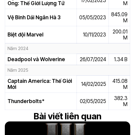
17/02/2023
Ong: Thế Giới Lượng Tử
M
845.09
Vệ Binh Dải Ngân Hà 3
05/05/2023
M
200.01
Biệt đội Marvel
10/11/2023
M
Năm 2024
Deadpool và Wolverine
26/07/2024
1.34 B
Năm 2025
Captain America: Thế Giới
415.08
14/02/2025
Mới
M
382.3
Thunderbolts*
02/05/2025
M
Bài viết liên quan