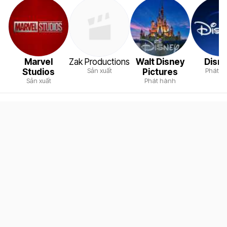
Marvel
Zak Productions
Walt Disney
Disn
Sản xuất
Phát h
Studios
Pictures
Sản xuất
Phát hành