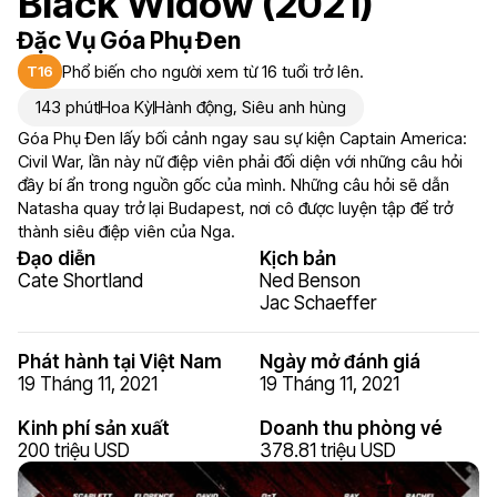
Black Widow (2021)
Đặc Vụ Góa Phụ Đen
Phổ biến cho người xem từ 16 tuổi trở lên.
T16
143 phút
Hoa Kỳ
Hành động
,
Siêu anh hùng
Góa Phụ Đen lấy bối cảnh ngay sau sự kiện Captain America:
Civil War, lần này nữ điệp viên phải đối diện với những câu hỏi
đầy bí ẩn trong nguồn gốc của mình. Những câu hỏi sẽ dẫn
Natasha quay trở lại Budapest, nơi cô được luyện tập để trở
thành siêu điệp viên của Nga.
Đạo diễn
Kịch bản
Cate Shortland
Ned Benson
Jac Schaeffer
Phát hành tại Việt Nam
Ngày mở đánh giá
19 Tháng 11, 2021
19 Tháng 11, 2021
Kinh phí sản xuất
Doanh thu phòng vé
200 triệu USD
378.81 triệu USD