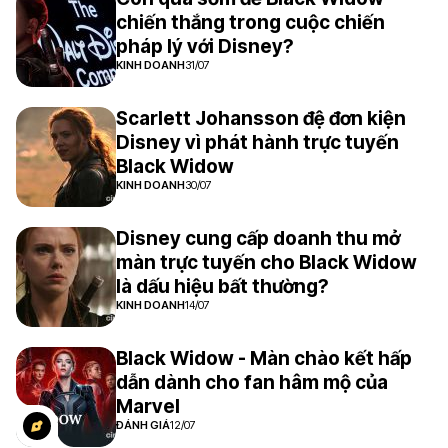
chiến thắng trong cuộc chiến
pháp lý với Disney?
KINH DOANH
31/07
Scarlett Johansson đệ đơn kiện
Disney vì phát hành trực tuyến
Black Widow
KINH DOANH
30/07
Disney cung cấp doanh thu mở
màn trực tuyến cho Black Widow
là dấu hiệu bất thường?
KINH DOANH
14/07
Black Widow - Màn chào kết hấp
dẫn dành cho fan hâm mộ của
Marvel
ĐÁNH GIÁ
12/07