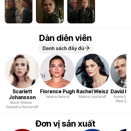
Dàn diễn viên
Danh sách đầy đủ
Scarlett
Florence Pugh
Rachel Weisz
David H
Yelena Belova
Melina Vostokoff
Alexei Sh
Johansson
/Red Gua
Black Widow -
Natasha Romanoff
Đơn vị sản xuất