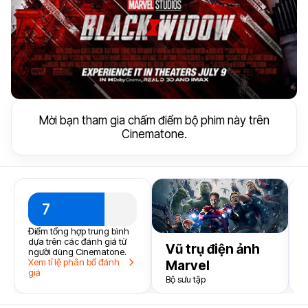
Mời bạn tham gia chấm điểm bộ phim này trên
Cinematone.
7
t
Điểm tổng hợp trung bình
k
dựa trên các đánh giá từ
Vũ trụ điện ảnh
2
người dùng Cinematone.
Xem tỉ lệ phân bổ đánh
Marvel
giá
Bộ sưu tập