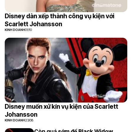
Disney dàn xếp thành công vụ kiện với
Scarlett Johansson
KINH DOANH
01/10
Disney muốn xử kín vụ kiện của Scarlett
Johansson
KINH DOANH
23/08
Còn quá sớm để Black Widow