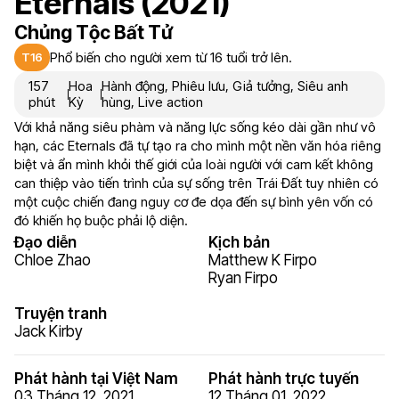
Eternals (2021)
Chủng Tộc Bất Tử
Phổ biến cho người xem từ 16 tuổi trở lên.
T16
157
Hoa
Hành động
,
Phiêu lưu
,
Giả tưởng
,
Siêu anh
phút
Kỳ
hùng
,
Live action
Với khả năng siêu phàm và năng lực sống kéo dài gần như vô
hạn, các Eternals đã tự tạo ra cho mình một nền văn hóa riêng
biệt và ẩn mình khỏi thế giới của loài người với cam kết không
can thiệp vào tiến trình của sự sống trên Trái Đất tuy nhiên có
một cuộc chiến đang nguy cơ đe dọa đến sự bình yên vốn có
đó khiến họ buộc phải lộ diện.
Đạo diễn
Kịch bản
Chloe Zhao
Matthew K Firpo
Ryan Firpo
Truyện tranh
Jack Kirby
Phát hành tại Việt Nam
Phát hành trực tuyến
03 Tháng 12, 2021
12 Tháng 01, 2022