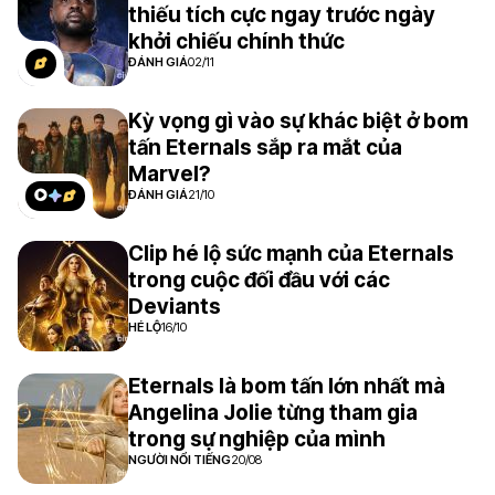
thiếu tích cực ngay trước ngày
khởi chiếu chính thức
ĐÁNH GIÁ
02/11
Kỳ vọng gì vào sự khác biệt ở bom
tấn Eternals sắp ra mắt của
Marvel?
ĐÁNH GIÁ
21/10
Clip hé lộ sức mạnh của Eternals
trong cuộc đối đầu với các
Deviants
HÉ LỘ
16/10
Eternals là bom tấn lớn nhất mà
6.7
Angelina Jolie từng tham gia
trong sự nghiệp của mình
NGƯỜI NỔI TIẾNG
20/08