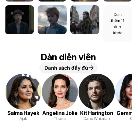
Xem
thêm 11
ảnh
khác
Dàn diễn viên
Danh sách đầy đủ
Salma Hayek
Angelina Jolie
Kit Harington
Gemma 
Ajak
Thena
Dane Whitman
Sers