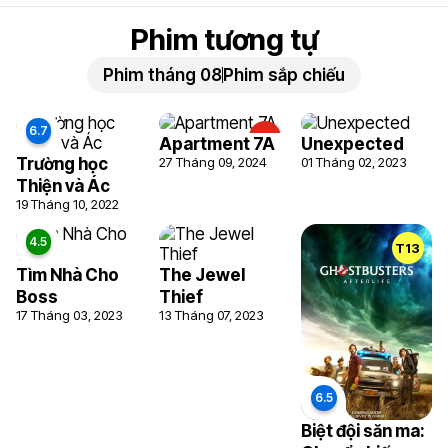
Phim tương tự
Phim tháng 08
Phim sắp chiếu
T18
Apartment 7A
Unexpected
Trường học
27 Tháng 09, 2024
01 Tháng 02, 2023
Thiện và Ác
19 Tháng 10, 2022
T13
Tìm Nhà Cho
The Jewel
Boss
Thief
17 Tháng 03, 2023
13 Tháng 07, 2023
Biệt đội săn ma: