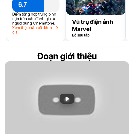
6.7
t
Điểm tổng hợp trung bình
k
dựa trên các đánh giá từ
Vũ trụ điện ảnh
2
người dùng Cinematone.
Xem tỉ lệ phân bổ đánh
Marvel
giá
Bộ sưu tập
Đoạn giới thiệu
Phát đoạn giới thiệu