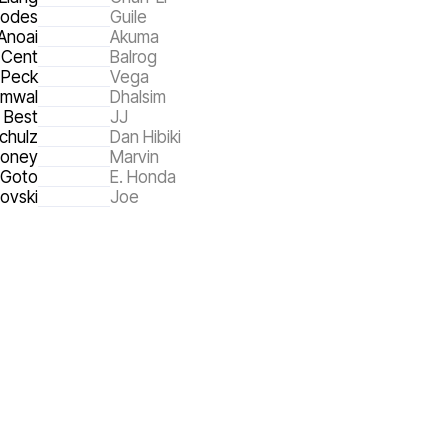
hodes
Guile
Anoai
Akuma
 Cent
Balrog
e Peck
Vega
mmwal
Dhalsim
y Best
JJ
chulz
Dan Hibiki
ooney
Marvin
 Goto
E. Honda
ovski
Joe