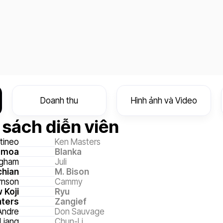
Doanh thu
Hình ảnh và Video
sách diễn viên
tineo
Ken Masters
omoa
Blanka
ngham
Juli
chian
M. Bison
rnson
Cammy
 Koji
Ryu
hters
Zangief
 Andre
Don Sauvage
 Liang
Chun-Li