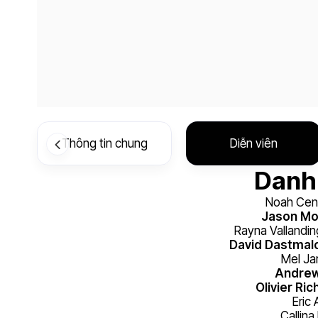
Thông tin chung
Diễn viên
Danh 
Noah Cen
Jason M
Rayna Vallandi
David Dastmal
Mel Ja
Andrew
Olivier Ric
Eric
Callina