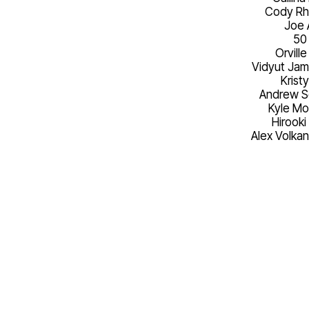
Cody R
Joe 
50
Orvill
Vidyut Ja
Krist
Andrew S
Kyle M
Hirooki
Alex Volkan