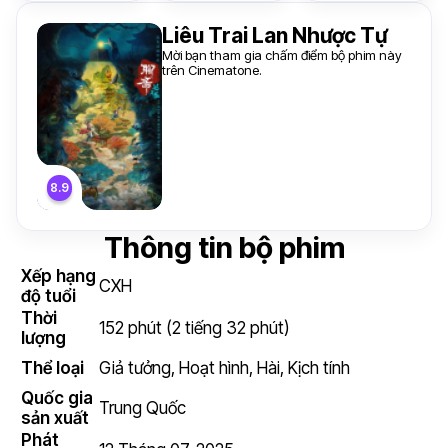
Liêu Trai Lan Nhược Tự
Mời bạn tham gia chấm điểm bộ phim này
trên Cinematone.
Thông tin bộ phim
Xếp hạng
CXH
độ tuổi
Thời
152 phút (2 tiếng 32 phút)
lượng
Thể loại
Giả tưởng
,
Hoạt hình
,
Hài
,
Kịch tính
Quốc gia
Trung Quốc
sản xuất
Phát