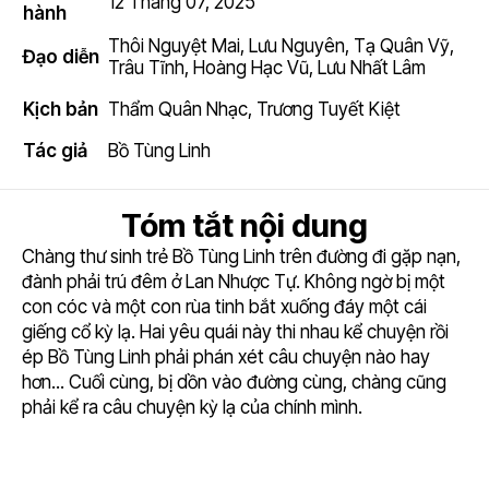
12 Tháng 07, 2025
8.9
hành
Thôi Nguyệt Mai
,
Lưu Nguyên
,
Tạ Quân Vỹ
,
Đạo diễn
Trâu Tĩnh
,
Hoàng Hạc Vũ
,
Lưu Nhất Lâm
Kịch bản
Thẩm Quân Nhạc
,
Trương Tuyết Kiệt
Tác giả
Bồ Tùng Linh
Tóm tắt nội dung
Chàng thư sinh trẻ Bồ Tùng Linh trên đường đi gặp nạn,
đành phải trú đêm ở Lan Nhược Tự. Không ngờ bị một
con cóc và một con rùa tinh bắt xuống đáy một cái
giếng cổ kỳ lạ. Hai yêu quái này thi nhau kể chuyện rồi
ép Bồ Tùng Linh phải phán xét câu chuyện nào hay
hơn... Cuối cùng, bị dồn vào đường cùng, chàng cũng
phải kể ra câu chuyện kỳ lạ của chính mình.