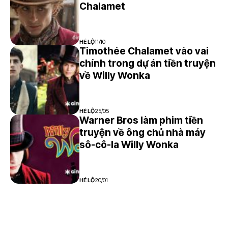
7
Chalamet
HÉ LỘ
11/10
Timothée Chalamet vào vai
chính trong dự án tiền truyện
về Willy Wonka
HÉ LỘ
25/05
Warner Bros làm phim tiền
truyện về ông chủ nhà máy
sô-cô-la Willy Wonka
HÉ LỘ
20/01