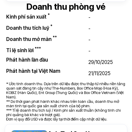
Doanh thu phòng vé
*
Kinh phí sản xuất
-
*
Doanh thu tích luỹ
-
**
Doanh thu mở màn
-
***
Tỉ lệ sinh lời
-
Phát hành lần đầu
29/10/2025
Phát hành tại Việt Nam
21/11/2025
* Ước tính doanh thu. Dựa trên dữ liệu được thu thập từ nhiều nền tảng
quan sát đáng tin cậy như The-Numbers, Box Office Mojo (Hoa Kỳ),
KOBIZ (Hàn Quốc), Ent Group (Trung Quốc) và Box Office Vietnam (Việt
Nam).
** Do thời gian phát hành khác nhau trên toàn cầu, doanh thu mở
màn tính tại quốc gia sản xuất chính của bộ phim.
*** Tỉ lệ doanh thu tích luỹ / Kinh phí sản xuất thuần (không tính chi
phí quảng bá khác và trượt giá).
Đơn vị quy đổi USD và được lấy tại thời điểm cập nhật dữ liệu.