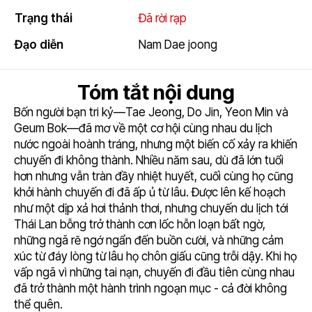
Trạng thái
Đã rời rạp
Đạo diễn
Nam Dae joong
Tóm tắt nội dung
Bốn người bạn tri kỷ—Tae Jeong, Do Jin, Yeon Min và
Geum Bok—đã mơ về một cơ hội cùng nhau du lịch
nước ngoài hoành tráng, nhưng một biến cố xảy ra khiến
chuyến đi không thành. Nhiều năm sau, dù đã lớn tuổi
hơn nhưng vẫn tràn đầy nhiệt huyết, cuối cùng họ cũng
khởi hành chuyến đi đã ấp ủ từ lâu. Được lên kế hoạch
như một dịp xả hơi thảnh thơi, nhưng chuyến du lịch tới
Thái Lan bỗng trở thành cơn lốc hỗn loạn bất ngờ,
những ngã rẽ ngớ ngẩn đến buồn cười, và những cảm
xúc từ đáy lòng từ lâu họ chôn giấu cũng trỗi dậy. Khi họ
vấp ngã vì những tai nạn, chuyến đi đầu tiên cùng nhau
đã trở thành một hành trình ngoạn mục - cả đời không
thể quên.