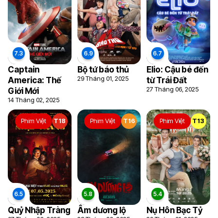
Captain
Bộ tứ báo thủ
Elio: Cậu bé đến
29 Tháng 01, 2025
America: Thế
từ Trái Đất
27 Tháng 06, 2025
Giới Mới
14 Tháng 02, 2025
Phim Việt
T18
Phim Việt
T16
Phim Việt
T13
Quỷ Nhập Tràng
Âm dương lộ
Nụ Hôn Bạc Tỷ