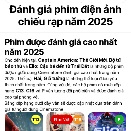
Đánh giá phim điện ảnh
chiếu rạp năm 2025
Phim được đánh giá cao nhất
năm 2025
Captain America: Thế Giới Mới
Bộ tứ
Cho đến hiện tại,
,
báo thủ
Elio: Cậu bé đến từ Trái Đất
và
là những bộ phim
được người dùng Cinematone đánh giá cao nhất trong năm
Hài
Giả tưởng
2025. Thể loại
,
là những thể loại được yêu
thích nhất trong năm. Cùng với đó, các bộ phim có mức xếp
C13
C16
P
hạng
,
và
vẫn tương đối phổ biến và được đánh giá
cao tại phòng vé.
Bảng xếp hạng dưới đây vẫn sẽ được cập nhật dựa trên đánh
giá từ người dùng Cinematone.
T13
Phim Việt
T16
P