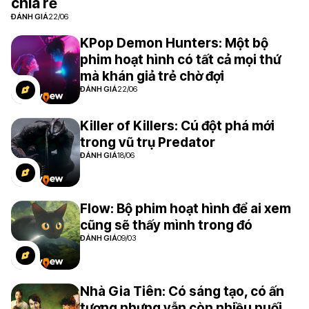
chia rẽ
ĐÁNH GIÁ
22/06
KPop Demon Hunters: Một bộ
phim hoạt hình có tất cả mọi thứ
mà khán giả trẻ chờ đợi
ĐÁNH GIÁ
22/06
Killer of Killers: Cú đột phá mới
trong vũ trụ Predator
ĐÁNH GIÁ
18/06
Flow: Bộ phim hoạt hình để ai xem
cũng sẽ thấy mình trong đó
ĐÁNH GIÁ
09/03
Nhà Gia Tiên: Có sáng tạo, có ấn
tượng nhưng vẫn còn nhiều nuối