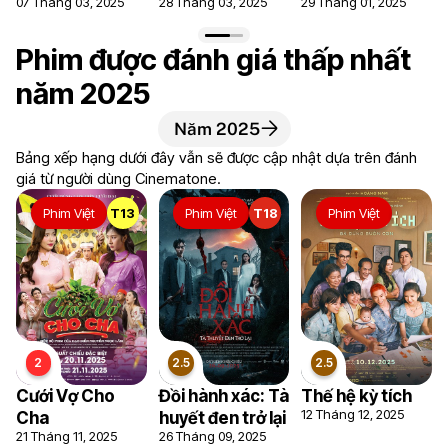
07 Tháng 03, 2025
28 Tháng 03, 2025
29 Tháng 01, 2025
7.3
6.9
6.7
Phim được đánh giá thấp nhất
năm 2025
Năm 2025
Bảng xếp hạng dưới đây vẫn sẽ được cập nhật dựa trên đánh
giá từ người dùng Cinematone.
Phim Việt
T13
Phim Việt
T18
Phim Việt
6.5
5.8
5.4
Cưới Vợ Cho
Đồi hành xác: Tà
Thế hệ kỳ tích
12 Tháng 12, 2025
Cha
huyết đen trở lại
21 Tháng 11, 2025
26 Tháng 09, 2025