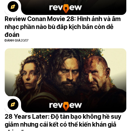
Review Conan Movie 28: Hình ảnh và âm
nhạc phần nào bù đắp kịch bản còn dễ
đoán
ĐÁNH GIÁ
20/07
28 Years Later: Độ tàn bạo không hề suy
giảm nhưng cái kết có thể kiến khán giả