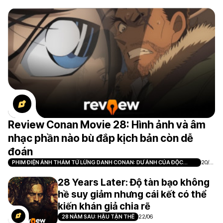
NHÃN
7
Review Conan Movie 28: Hình ảnh và âm
nhạc phần nào bù đắp kịch bản còn dễ
đoán
PHIM ĐIỆN ẢNH THÁM TỬ LỪNG DANH CONAN: DƯ ẢNH CỦA ĐỘC
20/0
NHÃN
7
28 Years Later: Độ tàn bạo không
hề suy giảm nhưng cái kết có thể
kiến khán giả chia rẽ
28 NĂM SAU: HẬU TẬN THẾ
22/06