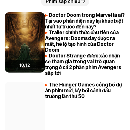
Phim sắp chiếu
Doctor Doom trong Marvel là ai?
Tại sao phản diện này lại khác biệt
nhất từ trước đến nay?
Trailer chính thức đầu tiên của
Avengers: Doomsday được ra
mắt, hé lộ tạo hình của Doctor
Doom
Doctor Strange được xác nhận
sẽ tham gia trong vai trò quan
18/12
trọng ở cả 2 phần phim Avengers
sắp tới
The Hunger Games công bố dự
án phim mới, lấy bối cảnh đấu
trường lần thứ 50