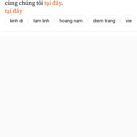
cùng chúng tôi
tại đây
.
tại đây
kinh di
tam linh
hoang nam
diem trang
viet 