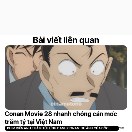
Bài viết liên quan
Conan Movie 28 nhanh chóng cán mốc
trăm tỷ tại Việt Nam
PHIM ĐIỆN ẢNH THÁM TỬ LỪNG DANH CONAN: DƯ ẢNH CỦA ĐỘC
28/0