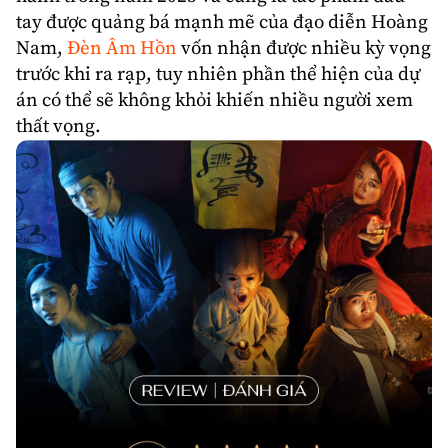
tay được quảng bá mạnh mẽ của đạo diễn
Hoàng
Nam
,
Đèn Âm Hồn
vốn nhận được nhiều kỳ vọng
trước khi ra rạp, tuy nhiên phần thể hiện của dự
án có thể sẽ không khỏi khiến nhiều người xem
thất vọng.