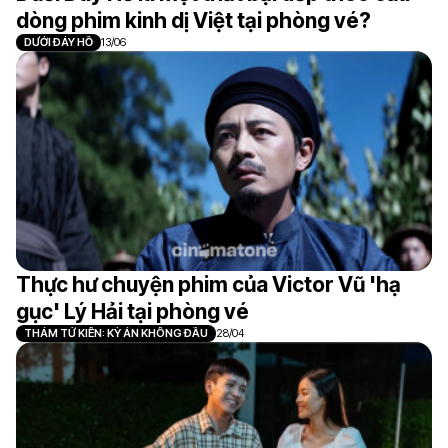
dòng phim kinh dị Việt tại phòng vé?
DƯỚI ĐÁY HỒ
13/06
Thực hư chuyện phim của Victor Vũ 'hạ
gục' Lý Hải tại phòng vé
THÁM TỬ KIÊN: KỲ ÁN KHÔNG ĐẦU
28/04