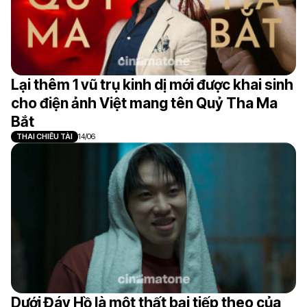
Lại thêm 1 vũ trụ kinh dị mới được khai sinh
cho điện ảnh Việt mang tên Quỷ Tha Ma
Bắt
THAI CHIÊU TÀI
14/06
Dưới Đáy Hồ là một thất bại tiếp theo của