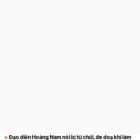
4.7
Đạo diễn Hoàng Nam nói bị từ chối, đe doạ khi làm