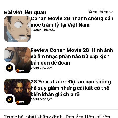
Bài viết liên quan
Xem thêm
Conan Movie 28 nhanh chóng cán
mốc trăm tỷ tại Việt Nam
DOANH THU
28/07
Review Conan Movie 28: Hình ảnh
và âm nhạc phần nào bù đắp kịch
bản còn dễ đoán
ĐÁNH GIÁ
20/07
28 Years Later: Độ tàn bạo không
hề suy giảm nhưng cái kết có thể
kiến khán giả chia rẽ
ĐÁNH GIÁ
22/06
Trước hết phải khẳng định, Đèn Âm Hồn có tiền