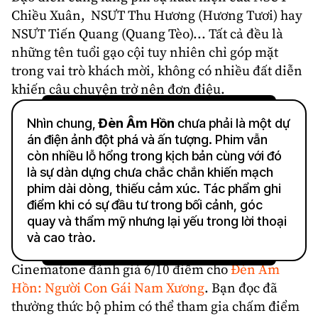
Chiều Xuân, NSƯT Thu Hương (Hương Tươi) hay
NSƯT Tiến Quang (Quang Tèo)... Tất cả đều là
những tên tuổi gạo cội tuy nhiên chỉ góp mặt
trong vai trò khách mời, không có nhiều đất diễn
khiến câu chuyện trở nên đơn điệu.
Nhìn chung,
Đèn Âm Hồn
chưa phải là một dự
án điện ảnh đột phá và ấn tượng. Phim vẫn
còn nhiều lỗ hổng trong kịch bản cùng với đó
là sự dàn dựng chưa chắc chắn khiến mạch
phim dài dòng, thiếu cảm xúc. Tác phẩm ghi
điểm khi có sự đầu tư trong bối cảnh, góc
quay và thẩm mỹ nhưng lại yếu trong lời thoại
và cao trào.
Cinematone
đánh giá
6/10 điểm cho
Đèn Âm
Hồn: Người Con Gái Nam Xương
. Bạn đọc đã
thưởng thức bộ phim có thể tham gia chấm điểm