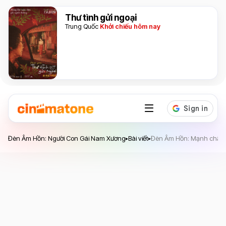
Thư tình gửi ngoại
Trung Quốc
Khởi chiếu hôm nay
Đèn Âm Hồn: Người Con Gái Nam Xương
Đèn Âm Hồn: Người Con Gái Nam Xương
Bài viết
Đèn Âm Hồn: Mạnh chất l
▸
▸