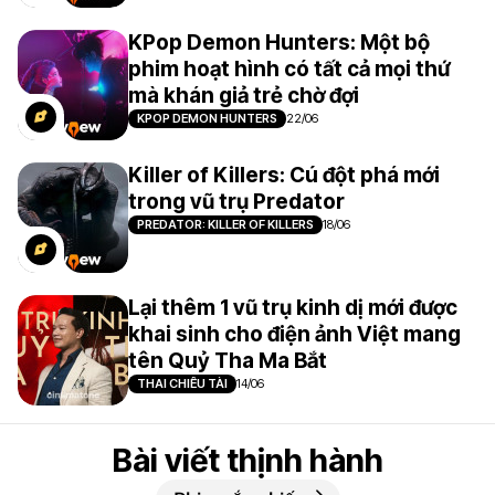
KPop Demon Hunters: Một bộ
phim hoạt hình có tất cả mọi thứ
mà khán giả trẻ chờ đợi
KPOP DEMON HUNTERS
22/06
Killer of Killers: Cú đột phá mới
trong vũ trụ Predator
PREDATOR: KILLER OF KILLERS
18/06
Lại thêm 1 vũ trụ kinh dị mới được
khai sinh cho điện ảnh Việt mang
tên Quỷ Tha Ma Bắt
THAI CHIÊU TÀI
14/06
Bài viết thịnh hành